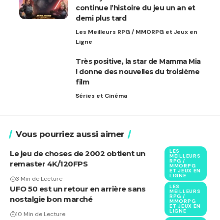
continue l’histoire du jeu un an et
demi plus tard
Les Meilleurs RPG / MMORPG et Jeux en
Ligne
Très positive, la star de Mamma Mia
! donne des nouvelles du troisième
film
Séries et Cinéma
Vous pourriez aussi aimer
LES
Le jeu de choses de 2002 obtient un
MEILLEURS
RPG /
remaster 4K/120FPS
MMORPG
ET JEUX EN
LIGNE
3 Min de Lecture
LES
UFO 50 est un retour en arrière sans
MEILLEURS
RPG /
nostalgie bon marché
MMORPG
ET JEUX EN
LIGNE
10 Min de Lecture