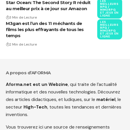
LES
Star Ocean: The Second Story R réduit
MEILLEURS
RPG /
au meilleur prix à ce jour sur Amazon
MMORPG
ET JEUX EN
LIGNE
3 Min de Lecture
LES
M3gan est l’un des 11 méchants de
MEILLEURS
RPG /
films les plus effrayants de tous les
MMORPG
ET JEUX EN
temps
LIGNE
2 Min de Lecture
A propos d’AFORMA
Aforma.net est un Webzine
, qui traite de l’actualité
informatique et des nouvelles technologies. Découvrez
des articles didactiques, et ludiques, sur le
matériel
, le
secteur
High-Tech
, toutes les tendances et dernières
inventions.
Vous trouverez ici une source de renseignements