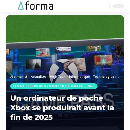
Aa
Font
Resizer
Aforma.net - Actualités - High Tech - Informatique - Technologies
>
Blog
>
J
LES MEILLEURS RPG / MMORPG ET JEUX EN LIGNE
Un ordinateur de poche
Xbox se produirait avant la
fin de 2025