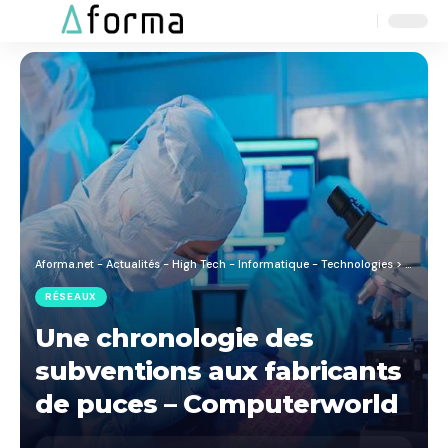
Aa
Font
Resizer
Aforma.net - Actualités - High Tech - Informatique - Technologies
>
Blog
>
R
RÉSEAUX
Une chronologie des
subventions aux fabricants
de puces – Computerworld