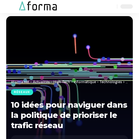
Aa
Font
Resizer
Aforma.net - Actualités - High Tech - Informatique - Technologies
>
Blog
>
R
RÉSEAUX
10 idées pour naviguer dans
la politique de prioriser le
trafic réseau