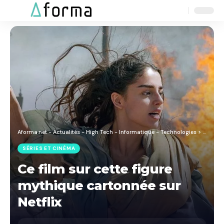
Aa
Font
Resizer
Aforma.net - Actualités - High Tech - Informatique - Technologies
>
Blog
>
S
SÉRIES ET CINÉMA
Ce film sur cette figure
mythique cartonnée sur
Netflix