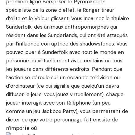
première ligne Berserker, le Pyromancien
spécialiste de la zone d’effet, le Ranger tireur
d’élite et le Voleur glissant. Vous incarnez le titulaire
Sunderfolk, des animaux anthropomorphes qui
résident dans les Sunderlands, qui ont été attaqués
par l’influence corruptrice des shadowstones. Vous
pouvez jouer à Sunderfolk avec tout le monde en
personne ou virtuellement avec certains ou tous
les joueurs dans différents endroits. Pendant que
l’action se déroule sur un écran de télévision ou
d’ordinateur (ce qui signifie que quelqu’un devra
diffuser le jeu si vous jouez virtuellement), chaque
joueur interagit avec son téléphone (un peu
comme un jeu Jackbox Party), vous permettant de
dicter ce que votre personnage fait ensuite de
n’importe où.