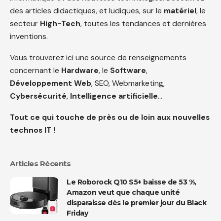
des articles didactiques, et ludiques, sur le
matériel
, le
secteur
High-Tech
, toutes les tendances et dernières
inventions.
Vous trouverez ici une source de renseignements
concernant le
Hardware
, le
Software
,
Développement Web
, SEO, Webmarketing,
Cybersécurité
,
Intelligence artificielle
…
Tout ce qui touche de près ou de loin aux nouvelles
technos IT !
Articles Récents
Le Roborock Q10 S5+ baisse de 53 %,
Amazon veut que chaque unité
disparaisse dès le premier jour du Black
Friday