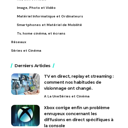
Image, Photo et Vidéo
Matériel Informatique et Ordinateurs
Smartphones et Matériel de Mobilité
Tv, home cinéma, et écrans
Réseaux
Séries et Cinéma
Derniers Articles
TV en direct, replay et streaming :
comment nos habitudes de
visionnage ont changé.
A La Une
Séries et Cinéma
Xbox corrige enfin un problème
ennuyeux concernant les
diffusions en direct spécifiques à
la console