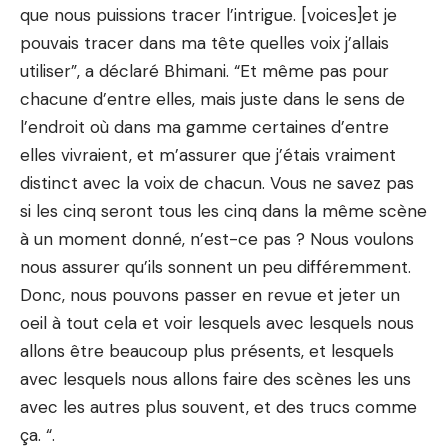
que nous puissions tracer l’intrigue. [voices]et je
pouvais tracer dans ma tête quelles voix j’allais
utiliser”, a déclaré Bhimani. “Et même pas pour
chacune d’entre elles, mais juste dans le sens de
l’endroit où dans ma gamme certaines d’entre
elles vivraient, et m’assurer que j’étais vraiment
distinct avec la voix de chacun. Vous ne savez pas
si les cinq seront tous les cinq dans la même scène
à un moment donné, n’est-ce pas ? Nous voulons
nous assurer qu’ils sonnent un peu différemment.
Donc, nous pouvons passer en revue et jeter un
oeil à tout cela et voir lesquels avec lesquels nous
allons être beaucoup plus présents, et lesquels
avec lesquels nous allons faire des scènes les uns
avec les autres plus souvent, et des trucs comme
ça. “.