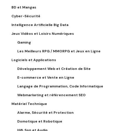
BD et Mangas
Cyber-Sécurité
Intelligence Artificielle Big Data
Jeux Vidéos et Loisirs Numériques
Gaming
Les Meilleurs RPG / MMORPG et Jeux en Ligne
Logiciels et Applications
Développement Web et Création de Site
E-commerce et Vente en Ligne
Langage de Programmation, Code Informatique
Webmarketing et référencement SEO
Matériel Technique
Alarme, Sécurité et Protection
Domotique et Robotique
Hifi, Son et Audio