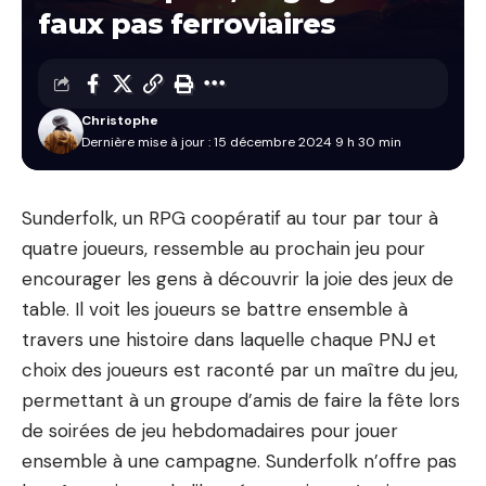
faux pas ferroviaires
Christophe
Dernière mise à jour : 15 décembre 2024 9 h 30 min
Sunderfolk, un RPG coopératif au tour par tour à
quatre joueurs, ressemble au prochain jeu pour
encourager les gens à découvrir la joie des jeux de
table. Il voit les joueurs se battre ensemble à
travers une histoire dans laquelle chaque PNJ et
choix des joueurs est raconté par un maître du jeu,
permettant à un groupe d’amis de faire la fête lors
de soirées de jeu hebdomadaires pour jouer
ensemble à une campagne. Sunderfolk n’offre pas