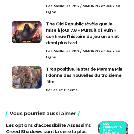
Les Meilleurs RPG / MMORPG et Jeux en
Ligne
The Old Republic révèle que la
mise à jour 7.8 « Pursuit of Ruin »
continue l’histoire du jeu un an et
demi plus tard
Les Meilleurs RPG / MMORPG et Jeux en
Ligne
Très positive, la star de Mamma Mia
! donne des nouvelles du troisième
film
Séries et Cinéma
Vous pourriez aussi aimer
LES
Les options d’accessibilité Assassin’s
MEILLEURS
RPG /
Creed Shadows sont la série la plus
MMORPG