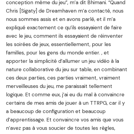
conception même du jeu”, m’a dit Bhimani. “Quand
Chris [Sigaty] de Dreamhaven m’a contacté, nous
nous sommes assis et en avons parlé, et il m’a
expliqué exactement ce qu’ils essayaient de faire
avec le jeu, comment ils essayaient de réinventer
les soirées de jeux, essentiellement, pour les
familles, pour les gens du monde entier. , et
apporter la simplicité d’allumer un jeu vidéo à la
nature collaborative du jeu sur table, en combinant
ces deux parties, ces parties vraiment, vraiment
merveilleuses du jeu, me paraissait tellement
logique. Et comme eux, j’ai eu du mal à convaincre
certains de mes amis de jouer à un TTRPG, car il y
a beaucoup de configuration et beaucoup
d’apprentissage. Et convaincre vos amis que vous
n’avez pas à vous soucier de toutes les règles,