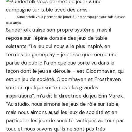
Sunderfolk vous permet de jouer à une campagne sur table avec
des amis.
Sunderfolk utilise son propre système, mais il
repose sur l’épine dorsale des jeux de table
existants. “Le jeu qui nous a le plus inspiré, en
termes de gameplay – je pense que même une
partie du public l’a en quelque sorte vu dans la
façon dont le jeu se déroule – est Gloomhaven, qui
est un jeu de société. Gloomhaven et Frosthaven
sont en quelque sorte nos plus grandes
inspirations”, m’a dit la directrice du jeu Erin Marek.
“Au studio, nous aimons les jeux de rôle sur table,
mais nous aimons aussi les jeux de société et en
particulier les jeux de société tactiques au tour par
tour, et nous savons qu’ils ne sont pas très