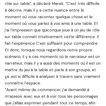
rôle sur table”, a déclaré Marek. “C’est très difficile
à décrire, mais il y a cette nuance entre le
moment où vous racontez quelque chose et le
moment où vous parlez à vos amis à une table. Et
j’ai l’impression que quiconque joue à un jeu de rôle
sur table connaît intuitivement cette différence. Il
fait l’expérience C’est suffisant pour comprendre.
Et donc, lorsque nous regardions notre propre
scénario, il y a ces moments où le narrateur est un
narrateur, mais il y a aussi des moments où il est un
maître du jeu à la table et parle à son groupe, et
ça. est si difficile à analyser à travers sans vraiment
connaître l’espace.
“Avant même de commencer, j’ai demandé à
m’asseoir avec eux et à voir tous les personnages
que j’allais exprimer pendant tout ce temps, afin