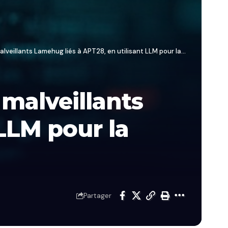
ts Lamehug liés à APT28, en utilisant LLM pour la campagne de phishing
 malveillants
LLM pour la
Partager