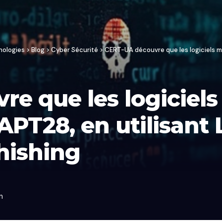
nologies
>
Blog
>
Cyber Sécurité
>
CERT-UA découvre que les logiciels malveillan
e que les logiciels
APT28, en utilisant 
hishing
in