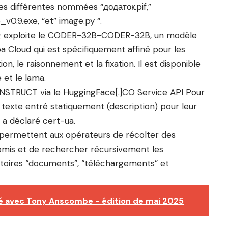
es différentes nommées “додаток.pif,”
.9.exe, “et” image.py “.
ug exploite le CODER-32B-CODER-32B, un modèle
 Cloud qui est spécifiquement affiné pour les
n, le raisonnement et la fixation. Il est disponible
 et le lama.
INSTRUCT via le HuggingFace[.]CO Service API Pour
exte entré statiquement (description) pour leur
, a déclaré cert-ua.
permettent aux opérateurs de récolter des
omis et de rechercher récursivement les
oires “documents”, “téléchargements” et
té avec Tony Anscombe - édition de mai 2025