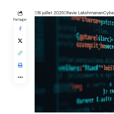

18 juillet 2025

Ravie Lakshmanan
Cybe
Partager