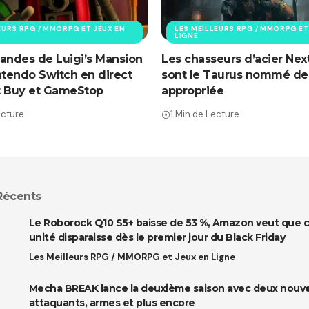
EURS RPG / MMORPG ET JEUX EN
LES MEILLEURS RPG / MMORPG ET
LIGNE
ndes de Luigi’s Mansion
Les chasseurs d’acier Nex
ntendo Switch en direct
sont le Taurus nommé de
t Buy et GameStop
appropriée
ecture
1 Min de Lecture
 Récents
Le Roborock Q10 S5+ baisse de 53 %, Amazon veut que 
unité disparaisse dès le premier jour du Black Friday
Les Meilleurs RPG / MMORPG et Jeux en Ligne
Mecha BREAK lance la deuxième saison avec deux nouv
attaquants, armes et plus encore