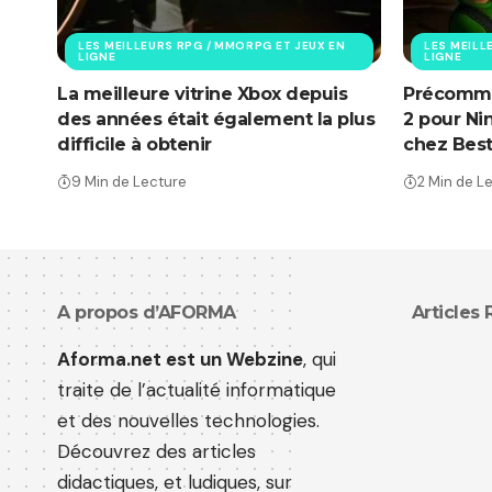
LES MEILLEURS RPG / MMORPG ET JEUX EN
LES MEILL
LIGNE
LIGNE
La meilleure vitrine Xbox depuis
Précomma
des années était également la plus
2 pour Ni
difficile à obtenir
chez Bes
9 Min de Lecture
2 Min de L
A propos d’AFORMA
Articles
Aforma.net est un Webzine
, qui
traite de l’actualité informatique
et des nouvelles technologies.
Découvrez des articles
didactiques, et ludiques, sur