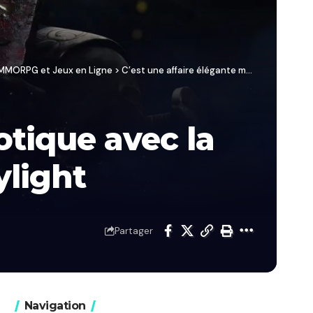
/ MMORPG et Jeux en Ligne
>
C’est une affaire élégante mais chaotique avec la dernière mise à jour de Dead By Daylight
otique avec la
ylight
Partager
Navigation