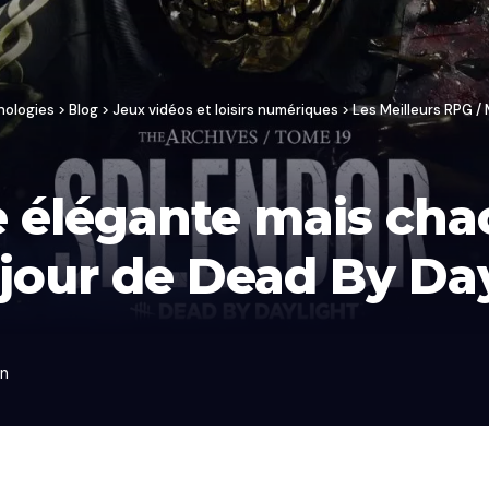
nologies
>
Blog
>
Jeux vidéos et loisirs numériques
>
Les Meilleurs RPG 
re élégante mais cha
 jour de Dead By Da
in