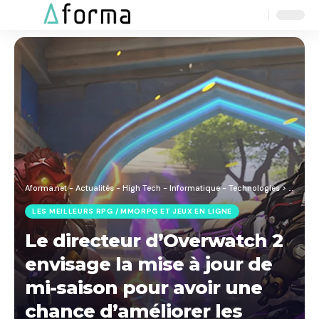
Aa
Font
Resizer
Aforma.net - Actualités - High Tech - Informatique - Technologies
>
Blog
>
J
LES MEILLEURS RPG / MMORPG ET JEUX EN LIGNE
Le directeur d’Overwatch 2
envisage la mise à jour de
mi-saison pour avoir une
chance d’améliorer les