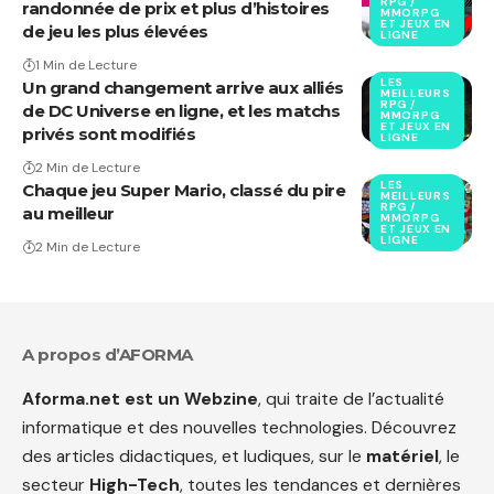
RPG /
randonnée de prix et plus d’histoires
MMORPG
ET JEUX EN
de jeu les plus élevées
LIGNE
1 Min de Lecture
LES
Un grand changement arrive aux alliés
MEILLEURS
RPG /
de DC Universe en ligne, et les matchs
MMORPG
ET JEUX EN
privés sont modifiés
LIGNE
2 Min de Lecture
LES
Chaque jeu Super Mario, classé du pire
MEILLEURS
RPG /
au meilleur
MMORPG
ET JEUX EN
LIGNE
2 Min de Lecture
A propos d’AFORMA
Aforma.net est un Webzine
, qui traite de l’actualité
informatique et des nouvelles technologies. Découvrez
des articles didactiques, et ludiques, sur le
matériel
, le
secteur
High-Tech
, toutes les tendances et dernières