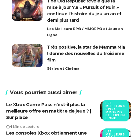
The Old Republic révèle que la
mise à jour 7.8 « Pursuit of Ruin »
continue l’histoire du jeu un an et
demi plus tard
Les Meilleurs RPG / MMORPG et Jeux en
Ligne
Très positive, la star de Mamma Mia
! donne des nouvelles du troisième
film
Séries et Cinéma
Vous pourriez aussi aimer
LES
Le Xbox Game Pass n’est-il plus la
MEILLEURS
RPG /
meilleure offre en matière de jeux ? |
MMORPG
ET JEUX EN
Sur place
LIGNE
4 Min de Lecture
LES
Les consoles Xbox obtiennent une
MEILLEURS