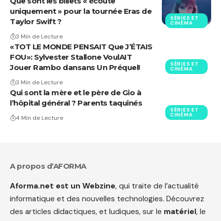
Que sont les billets « écoute
uniquement » pour la tournée Eras de
SÉRIES ET
Taylor Swift ?
CINÉMA
3 Min de Lecture
«TOT LE MONDE PENSAIT Que J’ÉTAIS
FOU»: Sylvester Stallone VoulAIT
SÉRIES ET
Jouer Rambo dansans Un Préquel!
CINÉMA
3 Min de Lecture
Qui sont la mère et le père de Gio à
l’hôpital général ? Parents taquinés
SÉRIES ET
CINÉMA
4 Min de Lecture
A propos d’AFORMA
Aforma.net est un Webzine
, qui traite de l’actualité
informatique et des nouvelles technologies. Découvrez
des articles didactiques, et ludiques, sur le
matériel
, le