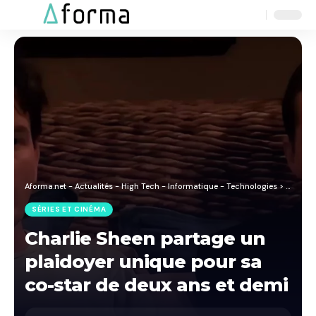
Aa
Font
Resizer
Aforma.net - Actualités - High Tech - Informatique - Technologies
>
Blog
>
S
SÉRIES ET CINÉMA
Charlie Sheen partage un
plaidoyer unique pour sa
co-star de deux ans et demi