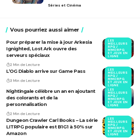
Séries et Cinéma
Vous pourriez aussi aimer
LES
Pour préparer la mise à jour Arkesia
MEILLEURS
RPG /
Ignighted, Lost Ark ouvre des
MMORPG
ET JEUX EN
serveurs spéciaux
LIGNE
2 Min de Lecture
LES
L’OG Diablo arrive sur Game Pass
MEILLEURS
RPG /
MMORPG
3 Min de Lecture
ET JEUX EN
LIGNE
LES
Nightingale célèbre un an en ajoutant
MEILLEURS
RPG /
des colorants et de la
MMORPG
ET JEUX EN
personnalisation
LIGNE
2 Min de Lecture
LES
Dungeon Crawler Carl Books – La série
MEILLEURS
RPG /
LITRPG populaire est B1G1 à 50% sur
MMORPG
ET JEUX EN
Amazon
LIGNE