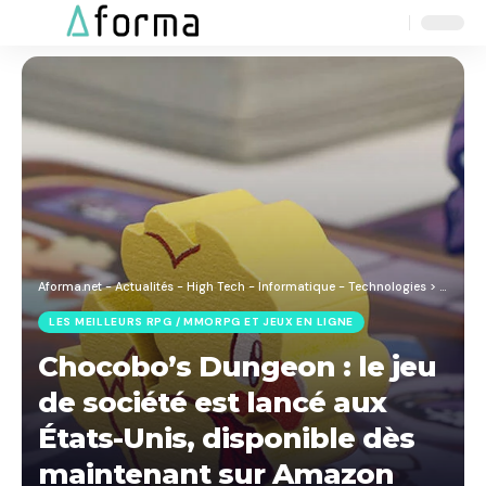
Aa
Font
Resizer
Aforma.net - Actualités - High Tech - Informatique - Technologies
>
Blog
>
J
LES MEILLEURS RPG / MMORPG ET JEUX EN LIGNE
Chocobo’s Dungeon : le jeu
de société est lancé aux
États-Unis, disponible dès
maintenant sur Amazon