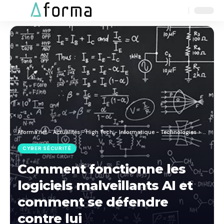
Aa
Font
Resizer
Aforma.net - Actualités - High Tech - Informatique - Technologies
>
Blog
>
C
CYBER SÉCURITÉ
Comment fonctionne les
logiciels malveillants AI et
comment se défendre
contre lui