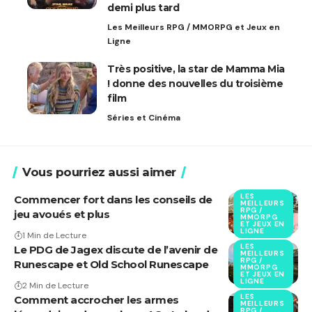
demi plus tard
Les Meilleurs RPG / MMORPG et Jeux en
Ligne
Très positive, la star de Mamma Mia
! donne des nouvelles du troisième
film
Séries et Cinéma
Vous pourriez aussi aimer
LES
Commencer fort dans les conseils de
MEILLEURS
RPG /
jeu avoués et plus
MMORPG
ET JEUX EN
LIGNE
1 Min de Lecture
LES
Le PDG de Jagex discute de l’avenir de
MEILLEURS
RPG /
Runescape et Old School Runescape
MMORPG
ET JEUX EN
LIGNE
2 Min de Lecture
LES
Comment accrocher les armes
MEILLEURS
RPG /