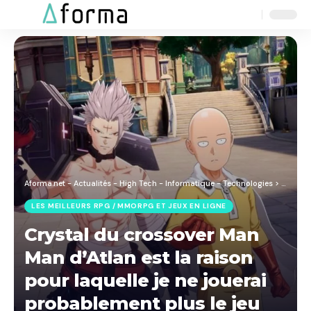
Aa
Font
Resizer
Aforma.net - Actualités - High Tech - Informatique - Technologies
>
Blog
>
J
LES MEILLEURS RPG / MMORPG ET JEUX EN LIGNE
Crystal du crossover Man
Man d’Atlan est la raison
pour laquelle je ne jouerai
probablement plus le jeu