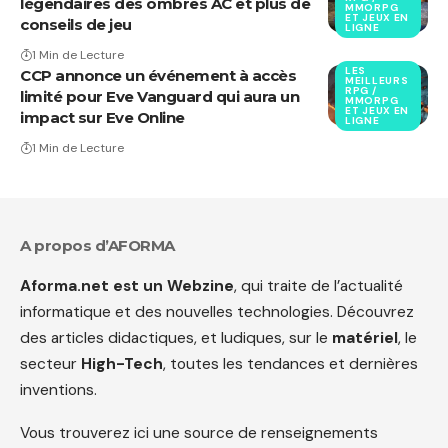
légendaires des ombres AC et plus de
MMORPG
ET JEUX EN
conseils de jeu
LIGNE
1 Min de Lecture
LES
CCP annonce un événement à accès
MEILLEURS
RPG /
limité pour Eve Vanguard qui aura un
MMORPG
ET JEUX EN
impact sur Eve Online
LIGNE
1 Min de Lecture
A propos d’AFORMA
Aforma.net est un Webzine
, qui traite de l’actualité
informatique et des nouvelles technologies. Découvrez
des articles didactiques, et ludiques, sur le
matériel
, le
secteur
High-Tech
, toutes les tendances et dernières
inventions.
Vous trouverez ici une source de renseignements