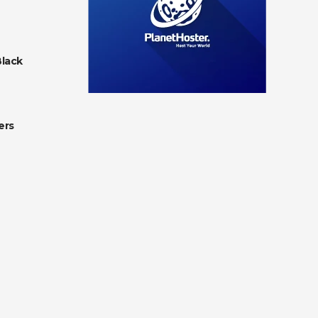
Black
ers