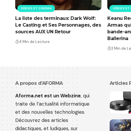
SÉRIES ET CINÉMA
SÉRIES ET
La liste des terminaux: Dark Wolf:
Keanu Ree
Le Casting et Ses Personnages, des
Armas qui
sources AUX UN Retour
bande-an
Ballerina
4 Min de Lecture
3 Min de L
A propos d’AFORMA
Articles
Aforma.net est un Webzine
, qui
traite de l’actualité informatique
et des nouvelles technologies.
Découvrez des articles
didactiques, et ludiques, sur