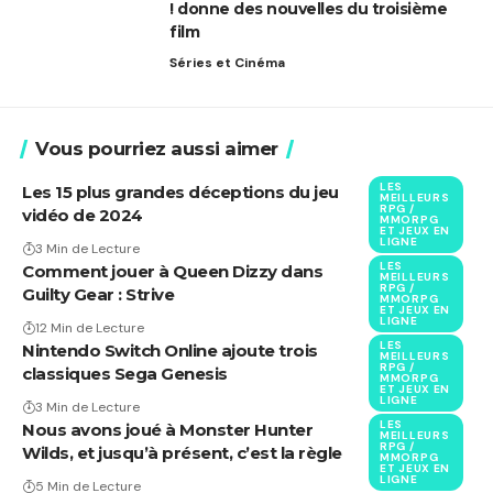
! donne des nouvelles du troisième
film
Séries et Cinéma
Vous pourriez aussi aimer
LES
Les 15 plus grandes déceptions du jeu
MEILLEURS
RPG /
vidéo de 2024
MMORPG
ET JEUX EN
LIGNE
3 Min de Lecture
LES
Comment jouer à Queen Dizzy dans
MEILLEURS
RPG /
Guilty Gear : Strive
MMORPG
ET JEUX EN
LIGNE
12 Min de Lecture
LES
Nintendo Switch Online ajoute trois
MEILLEURS
RPG /
classiques Sega Genesis
MMORPG
ET JEUX EN
LIGNE
3 Min de Lecture
LES
Nous avons joué à Monster Hunter
MEILLEURS
RPG /
Wilds, et jusqu’à présent, c’est la règle
MMORPG
ET JEUX EN
LIGNE
5 Min de Lecture