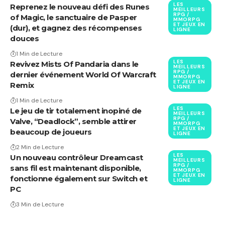
LES
Reprenez le nouveau défi des Runes
MEILLEURS
RPG /
of Magic, le sanctuaire de Pasper
MMORPG
ET JEUX EN
(dur), et gagnez des récompenses
LIGNE
douces
1 Min de Lecture
LES
Revivez Mists Of Pandaria dans le
MEILLEURS
RPG /
dernier événement World Of Warcraft
MMORPG
ET JEUX EN
Remix
LIGNE
1 Min de Lecture
LES
Le jeu de tir totalement inopiné de
MEILLEURS
RPG /
Valve, “Deadlock”, semble attirer
MMORPG
ET JEUX EN
beaucoup de joueurs
LIGNE
2 Min de Lecture
LES
Un nouveau contrôleur Dreamcast
MEILLEURS
RPG /
sans fil est maintenant disponible,
MMORPG
ET JEUX EN
fonctionne également sur Switch et
LIGNE
PC
3 Min de Lecture