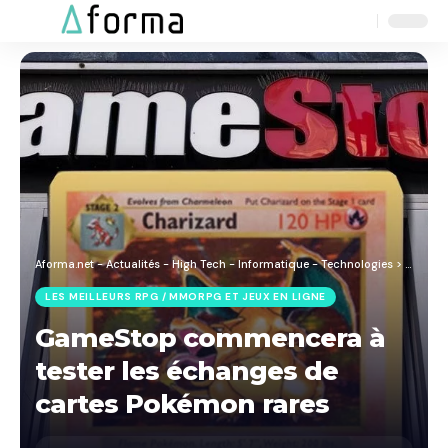
Aa
Font
Resizer
Aforma.net - Actualités - High Tech - Informatique - Technologies
>
Blog
>
J
LES MEILLEURS RPG / MMORPG ET JEUX EN LIGNE
GameStop commencera à
tester les échanges de
cartes Pokémon rares