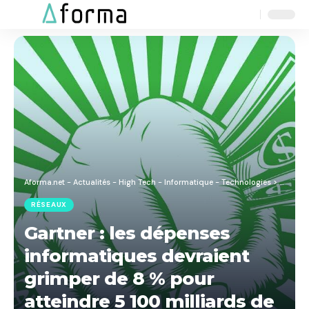
Aa
Font
Resizer
Aforma.net - Actualités - High Tech - Informatique - Technologies
>
Blog
>
R
RÉSEAUX
Gartner : les dépenses
informatiques devraient
grimper de 8 % pour
atteindre 5 100 milliards de