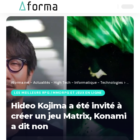
Aa
Font
Resizer
Aforma.net - Actualités - High Tech - Informatique - Technologies
>
Blog
>
J
LES MEILLEURS RPG / MMORPG ET JEUX EN LIGNE
Hideo Kojima a été invité à
créer un jeu Matrix, Konami
a dit non