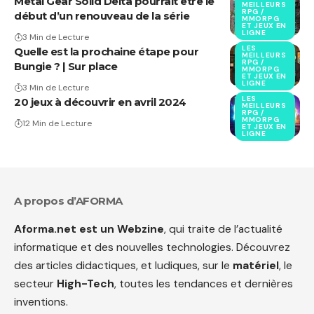
Metal Gear Solid Delta pourrait être le
MEILLEURS
RPG /
début d’un renouveau de la série
MMORPG
ET JEUX EN
LIGNE
3 Min de Lecture
LES
Quelle est la prochaine étape pour
MEILLEURS
RPG /
Bungie ? | Sur place
MMORPG
ET JEUX EN
LIGNE
3 Min de Lecture
LES
20 jeux à découvrir en avril 2024
MEILLEURS
RPG /
MMORPG
12 Min de Lecture
ET JEUX EN
LIGNE
A propos d’AFORMA
Aforma.net est un Webzine
, qui traite de l’actualité
informatique et des nouvelles technologies. Découvrez
des articles didactiques, et ludiques, sur le
matériel
, le
secteur
High-Tech
, toutes les tendances et dernières
inventions.