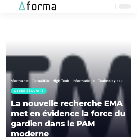
Aa
Font
Resizer
Aforma.net - Actualités - High Tech - Informatique - Technologies
>
Blog
>
C
CYBER SÉCURITÉ
La nouvelle recherche EMA
met en évidence la force du
gardien dans le PAM
moderne