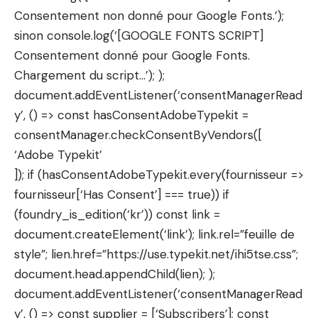
Consentement non donné pour Google Fonts.’);
sinon console.log(‘[GOOGLE FONTS SCRIPT]
Consentement donné pour Google Fonts.
Chargement du script…’); );
document.addEventListener(‘consentManagerRead
y’, () => const hasConsentAdobeTypekit =
consentManager.checkConsentByVendors([
‘Adobe Typekit’
]); if (hasConsentAdobeTypekit.every(fournisseur =>
fournisseur[‘Has Consent’] === true)) if
(foundry_is_edition(‘kr’)) const link =
document.createElement(‘link’); link.rel=”feuille de
style”; lien.href=”https://use.typekit.net/ihi5tse.css”;
document.head.appendChild(lien); );
document.addEventListener(‘consentManagerRead
y’, () => const supplier = [‘Subscribers’]; const