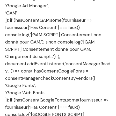
‘Google Ad Manager’,
‘GAM’
]); if (hasConsentGAM.some(fournisseur =>
fournisseur[‘Has Consent’] === faux))
console.log(‘[GAM SCRIPT] Consentement non
donné pour GAM.’); sinon console.log(‘[GAM
SCRIPT] Consentement donné pour GAM.
Chargement du script…’); );
document.addEventListener(‘consentManagerRead
y’, () => const hasConsentGoogleFonts =
consentManager.checkConsentByVendors([
‘Google Fonts’,
‘Google Web Fonts’
]); if (hasConsentGoogleFonts.some(fournisseur =>
fournisseur[‘Has Consent’] === faux))
console.log(‘[GOOGLE FONTS SCRIPT]