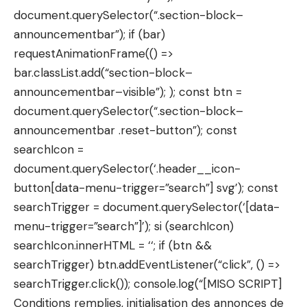
document.querySelector(“.section-block–
announcementbar”); if (bar)
requestAnimationFrame(() =>
bar.classList.add(“section-block–
announcementbar–visible”); ); const btn =
document.querySelector(“.section-block–
announcementbar .reset-button”); const
searchIcon =
document.querySelector(‘.header__icon-
button[data-menu-trigger=”search”] svg’); const
searchTrigger = document.querySelector(‘[data-
menu-trigger=”search”]’); si (searchIcon)
searchIcon.innerHTML = ‘
‘; if (btn &&
searchTrigger) btn.addEventListener(“click”, () =>
searchTrigger.click()); console.log(“[MISO SCRIPT]
Conditions remplies, initialisation des annonces de