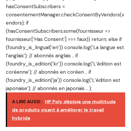
hasConsentSubscribers =
consentementManager.checkConsentByVendors(v
endors); if
(hasConsentSubscribers.some(fournisseur =>
fournisseur[‘Has Consent’] === faux)) return; else if
(foundry_is_lingual(‘en’)) console.log(‘La langue est
l’anglais’); // abonnés anglais .. if
(foundry_is_edition(‘kr’)) console.log(‘L’édition est
coréenne’); // abonnés en coréen .. if
(foundry_is_edition(‘ja’)) console.log(‘L’édition est
japonaise’); // abonnés en japonais .. );
A LIRE AUSSI :
HP Poly déploie une multitude
de produits visant à améliorer le travail
hybride