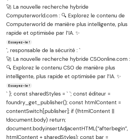
🚀 La nouvelle recherche hybride
Computerworld.com : 🔍 Explorez le contenu de
Computerworld de manière plus intelligente, plus
rapide et optimisée par l’IA. ✨
Essayez-le !
`, responsable de la sécurité : `
🚀 La nouvelle recherche hybride CSOonline.com :
🔍 Explorez le contenu CSO de manière plus
intelligente, plus rapide et optimisée par l’IA. ✨
Essayez-le !
` }; const sharedStyles = ` `; const éditeur =
foundry_get_publisher(); const htmlContent =
contentSwitch[publisher]; if (!htmlContent ||
!document.body) return;
document.body.insertAdjacentHTML(“afterbegin”,
htmlContent + sharedStyles); const bar =