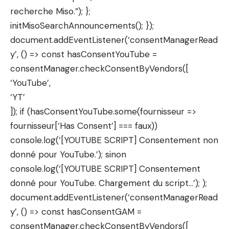
recherche Miso.”); };
initMisoSearchAnnouncements(); });
document.addEventListener(‘consentManagerRead
y’, () => const hasConsentYouTube =
consentManager.checkConsentByVendors([
‘YouTube’,
‘YT’
]); if (hasConsentYouTube.some(fournisseur =>
fournisseur[‘Has Consent’] === faux))
console.log(‘[YOUTUBE SCRIPT] Consentement non
donné pour YouTube.’); sinon
console.log(‘[YOUTUBE SCRIPT] Consentement
donné pour YouTube. Chargement du script…’); );
document.addEventListener(‘consentManagerRead
y’, () => const hasConsentGAM =
consentManager.checkConsentByVendors([