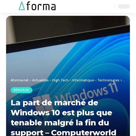
Aa
Font
Resizer
Aforma.net - Actualités - High Tech - Informatique - Technologies
>
Blog
>
R
RÉSEAUX
La part de marché de
Windows 10 est plus que
tenable malgré la fin du
support – Computerworld