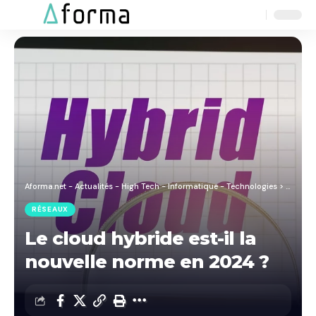
Aa
Font
Resizer
Aforma.net - Actualités - High Tech - Informatique - Technologies
>
Blog
>
R
RÉSEAUX
Le cloud hybride est-il la
nouvelle norme en 2024 ?