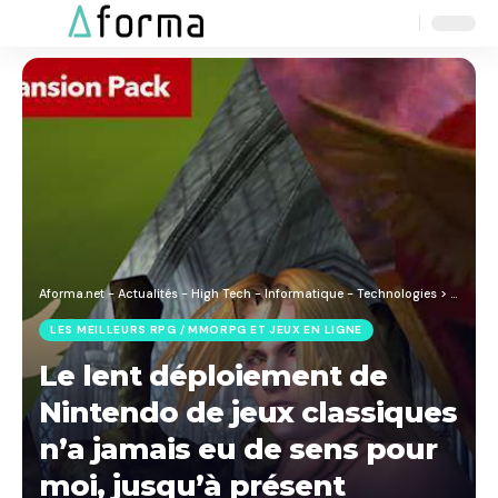
Aa
Font
Resizer
Aforma.net - Actualités - High Tech - Informatique - Technologies
>
Blog
>
J
LES MEILLEURS RPG / MMORPG ET JEUX EN LIGNE
Le lent déploiement de
Nintendo de jeux classiques
n’a jamais eu de sens pour
moi, jusqu’à présent