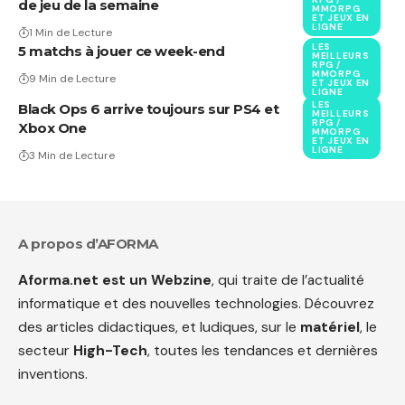
de jeu de la semaine
MMORPG
ET JEUX EN
LIGNE
1 Min de Lecture
LES
5 matchs à jouer ce week-end
MEILLEURS
RPG /
MMORPG
9 Min de Lecture
ET JEUX EN
LIGNE
LES
Black Ops 6 arrive toujours sur PS4 et
MEILLEURS
RPG /
Xbox One
MMORPG
ET JEUX EN
LIGNE
3 Min de Lecture
A propos d’AFORMA
Aforma.net est un Webzine
, qui traite de l’actualité
informatique et des nouvelles technologies. Découvrez
des articles didactiques, et ludiques, sur le
matériel
, le
secteur
High-Tech
, toutes les tendances et dernières
inventions.