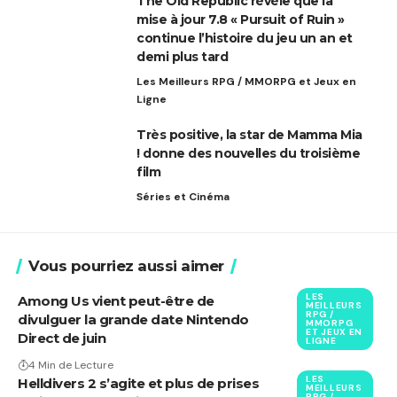
The Old Republic révèle que la
mise à jour 7.8 « Pursuit of Ruin »
continue l’histoire du jeu un an et
demi plus tard
Les Meilleurs RPG / MMORPG et Jeux en
Ligne
Très positive, la star de Mamma Mia
! donne des nouvelles du troisième
film
Séries et Cinéma
Vous pourriez aussi aimer
LES
Among Us vient peut-être de
MEILLEURS
RPG /
divulguer la grande date Nintendo
MMORPG
ET JEUX EN
Direct de juin
LIGNE
4 Min de Lecture
LES
Helldivers 2 s’agite et plus de prises
MEILLEURS
RPG /