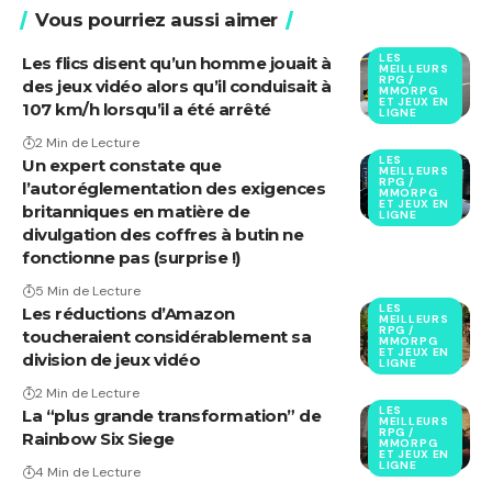
Vous pourriez aussi aimer
LES
Les flics disent qu’un homme jouait à
MEILLEURS
RPG /
des jeux vidéo alors qu’il conduisait à
MMORPG
ET JEUX EN
107 km/h lorsqu’il a été arrêté
LIGNE
2 Min de Lecture
LES
Un expert constate que
MEILLEURS
RPG /
l’autoréglementation des exigences
MMORPG
ET JEUX EN
britanniques en matière de
LIGNE
divulgation des coffres à butin ne
fonctionne pas (surprise !)
5 Min de Lecture
LES
Les réductions d’Amazon
MEILLEURS
RPG /
toucheraient considérablement sa
MMORPG
ET JEUX EN
division de jeux vidéo
LIGNE
2 Min de Lecture
LES
La “plus grande transformation” de
MEILLEURS
RPG /
Rainbow Six Siege
MMORPG
ET JEUX EN
LIGNE
4 Min de Lecture