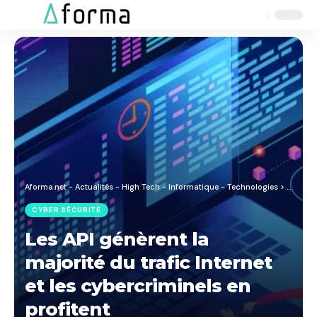
Aa
Font
Resizer
Aforma.net - Actualités - High Tech - Informatique - Technologies
>
Blog
>
C
CYBER SÉCURITÉ
Les API génèrent la
majorité du trafic Internet
et les cybercriminels en
profitent