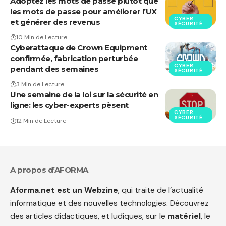
Adoptez les mots de passe plutôt que
les mots de passe pour améliorer l’UX
CYBER
et générer des revenus
SÉCURITÉ
10 Min de Lecture
Cyberattaque de Crown Equipment
confirmée, fabrication perturbée
CYBER
pendant des semaines
SÉCURITÉ
3 Min de Lecture
Une semaine de la loi sur la sécurité en
ligne: les cyber-experts pèsent
CYBER
SÉCURITÉ
12 Min de Lecture
A propos d’AFORMA
Aforma.net est un Webzine
, qui traite de l’actualité
informatique et des nouvelles technologies. Découvrez
des articles didactiques, et ludiques, sur le
matériel
, le