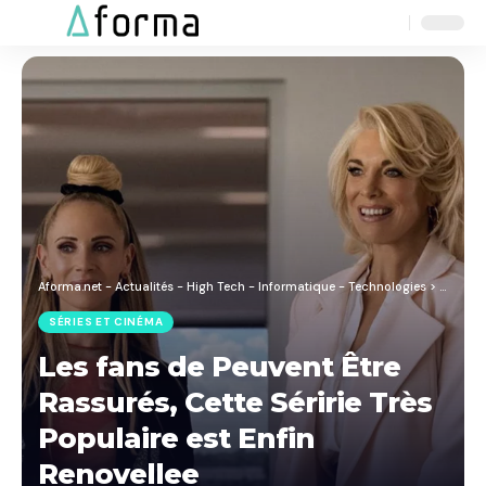
Aa
Font
Resizer
Aforma.net - Actualités - High Tech - Informatique - Technologies
>
Blog
>
S
SÉRIES ET CINÉMA
Les fans de Peuvent Être
Rassurés, Cette Séririe Très
Populaire est Enfin
Renovellee