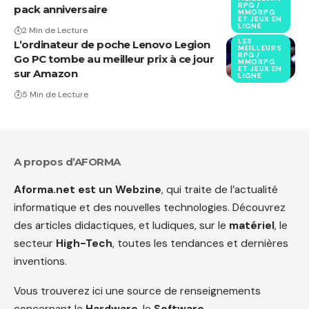
RPG /
pack anniversaire
MMORPG
ET JEUX EN
LIGNE
2 Min de Lecture
LES
L’ordinateur de poche Lenovo Legion
MEILLEURS
RPG /
Go PC tombe au meilleur prix à ce jour
MMORPG
ET JEUX EN
sur Amazon
LIGNE
5 Min de Lecture
A propos d’AFORMA
Aforma.net est un Webzine
, qui traite de l’actualité
informatique et des nouvelles technologies. Découvrez
des articles didactiques, et ludiques, sur le
matériel
, le
secteur
High-Tech
, toutes les tendances et dernières
inventions.
Vous trouverez ici une source de renseignements
concernant le
Hardware
, le
Software
,