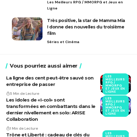
Les Meilleurs RPG / MMORPG et Jeux en
Ligne
Très positive, la star de Mamma Mia
! donne des nouvelles du troisième
film
Séries et Cinéma
Vous pourriez aussi aimer
LES
La ligne des cent peut-être sauvé son
MEILLEURS
RPG /
entreprise de passer
MMORPG
ET JEUX EN
LIGNE
5 Min de Lecture
LES
Les idoles de «I-col» sont
MEILLEURS
RPG /
transformées en combattants dans le
MMORPG
ET JEUX EN
dernier nivellement en solo: ARISE
LIGNE
Collaboration
1 Min de Lecture
LES
Trône et Liberté : cadeau de clés du
MEILLEURS