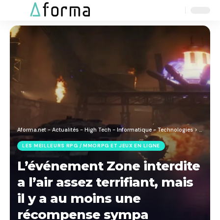
Aa
Font
Resizer
Aforma.net - Actualités - High Tech - Informatique - Technologies
>
Blog
>
J
LES MEILLEURS RPG / MMORPG ET JEUX EN LIGNE
L’événement Zone interdite
a l’air assez terrifiant, mais
il y a au moins une
récompense sympa