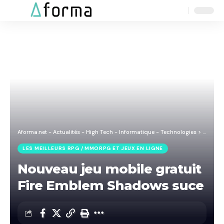
Aa
Font
Resizer
Aforma.net - Actualités - High Tech - Informatique - Technologies
>
Blog
>
J
LES MEILLEURS RPG / MMORPG ET JEUX EN LIGNE
Nouveau jeu mobile gratuit
Fire Emblem Shadows suce