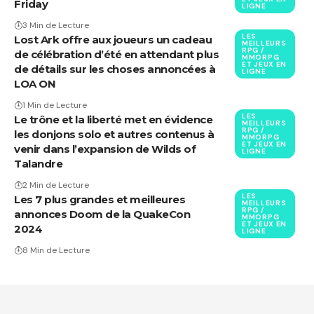
Friday
LIGNE
3 Min de Lecture
LES
Lost Ark offre aux joueurs un cadeau
MEILLEURS
RPG /
de célébration d’été en attendant plus
MMORPG
ET JEUX EN
de détails sur les choses annoncées à
LIGNE
LOA ON
1 Min de Lecture
LES
Le trône et la liberté met en évidence
MEILLEURS
RPG /
les donjons solo et autres contenus à
MMORPG
ET JEUX EN
venir dans l’expansion de Wilds of
LIGNE
Talandre
2 Min de Lecture
LES
Les 7 plus grandes et meilleures
MEILLEURS
RPG /
annonces Doom de la QuakeCon
MMORPG
ET JEUX EN
2024
LIGNE
8 Min de Lecture