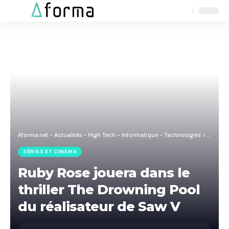
Aa
Font
Resizer
Aforma.net - Actualités - High Tech - Informatique - Technologies
>
Blog
>
S
SÉRIES ET CINÉMA
Ruby Rose jouera dans le
thriller The Drowning Pool
du réalisateur de Saw V