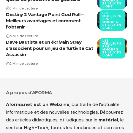
MMORPG
ET JEUX EN
LIGNE
3 Min de Lecture
LES
Destiny 2 Vantage Point God Roll –
MEILLEURS
RPG /
Meilleurs avantages et comment
MMORPG
ET JEUX EN
l’obtenir
LIGNE
5 Min de Lecture
LES
Dave Bautista et un écrivain Stray
MEILLEURS
RPG /
s’associent pour un jeu de furtivité Cat
MMORPG
ET JEUX EN
Assassin
LIGNE
2 Min de Lecture
A propos d’AFORMA
Aforma.net est un Webzine
, qui traite de l’actualité
informatique et des nouvelles technologies. Découvrez
des articles didactiques, et ludiques, sur le
matériel
, le
secteur
High-Tech
, toutes les tendances et dernières