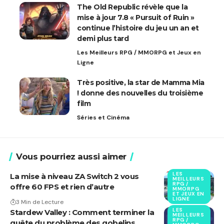
The Old Republic révèle que la
mise à jour 7.8 « Pursuit of Ruin »
continue l’histoire du jeu un an et
demi plus tard
Les Meilleurs RPG / MMORPG et Jeux en
Ligne
Très positive, la star de Mamma Mia
! donne des nouvelles du troisième
film
Séries et Cinéma
Vous pourriez aussi aimer
LES
La mise à niveau ZA Switch 2 vous
MEILLEURS
RPG /
offre 60 FPS et rien d’autre
MMORPG
ET JEUX EN
LIGNE
3 Min de Lecture
LES
Stardew Valley : Comment terminer la
MEILLEURS
RPG /
quête du problème des gobelins