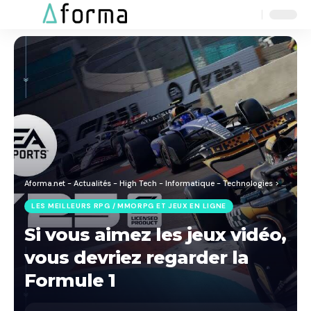
Aa
Font
Resizer
Aforma.net - Actualités - High Tech - Informatique - Technologies
>
Blog
>
J
LES MEILLEURS RPG / MMORPG ET JEUX EN LIGNE
Si vous aimez les jeux vidéo,
vous devriez regarder la
Formule 1