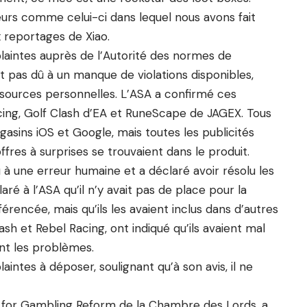
eurs comme celui-ci dans lequel nous avons fait
x reportages de Xiao.
plaintes auprès de l’Autorité des normes de
ait pas dû à un manque de violations disponibles,
sources personnelles. L’ASA a confirmé ces
cing, Golf Clash d’EA et RuneScape de JAGEX. Tous
agasins iOS et Google, mais toutes les publicités
ffres à surprises se trouvaient dans le produit.
à une erreur humaine et a déclaré avoir résolu les
ré à l’ASA qu’il n’y avait pas de place pour la
férencée, mais qu’ils les avaient inclus dans d’autres
ash et Rebel Racing, ont indiqué qu’ils avaient mal
ent les problèmes.
plaintes à déposer, soulignant qu’à son avis, il ne
 for Gambling Reform de la Chambre des Lords, a