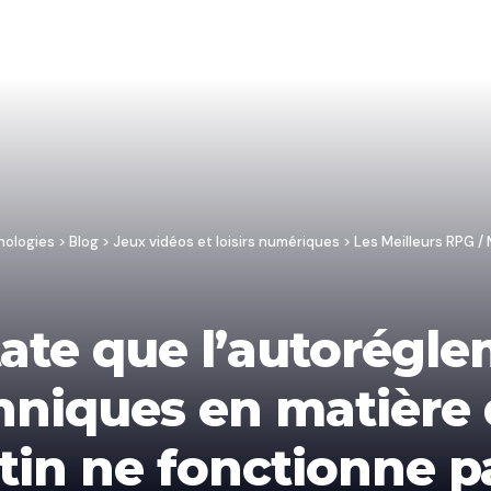
nologies
>
Blog
>
Jeux vidéos et loisirs numériques
>
Les Meilleurs RPG 
ate que l’autorégl
nniques en matière 
tin ne fonctionne pa