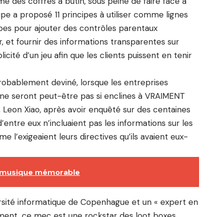
me des coffres à butin, sous peine de faire face à
pe a proposé 11 principes à utiliser comme lignes
apes pour ajouter des contrôles parentaux
er, et fournir des informations transparentes sur
licité d’un jeu afin que les clients puissent en tenir
obablement deviné, lorsque les entreprises
 ne seront peut-être pas si enclines à VRAIMENT
 Leon Xiao, après avoir enquêté sur des centaines
’entre eux n’incluaient pas les informations sur les
e l’exigeaient leurs directives qu’ils avaient eux-
 musique mémorable
iversité informatique de Copenhague et un « expert en
ement, ce mec est une rockstar des loot boxes.