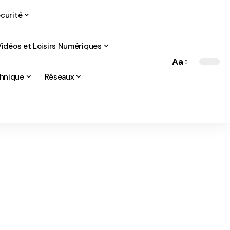
curité
Vidéos et Loisirs Numériques
Aa
Font
chnique
Réseaux
Resizer