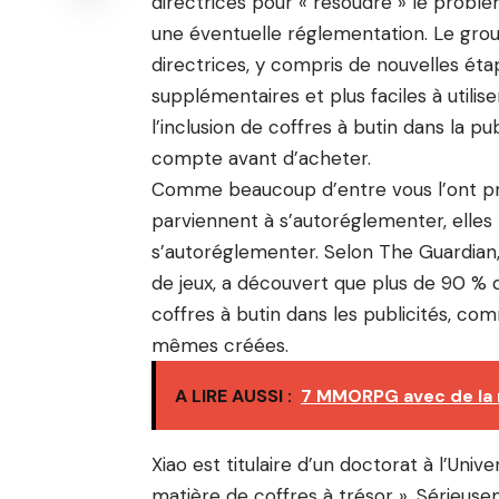
directrices pour « résoudre » le problè
une éventuelle réglementation. Le grou
directrices, y compris de nouvelles ét
supplémentaires et plus faciles à utilis
l’inclusion de coffres à butin dans la pub
compte avant d’acheter.
Comme beaucoup d’entre vous l’ont pr
parviennent à s’autoréglementer, elles
s’autoréglementer. Selon The Guardian,
de jeux, a découvert que plus de 90 % d
coffres à butin dans les publicités, comm
mêmes créées.
A LIRE AUSSI :
7 MMORPG avec de la
Xiao est titulaire d’un doctorat à l’Un
matière de coffres à trésor ». Sérieus