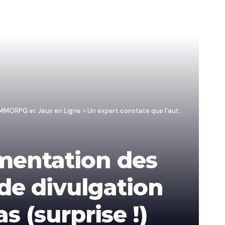
/ MMORPG et Jeux en Ligne
>
Un expert constate que l’autoréglementation des exigences britanniques en matière de divulgation des coffres à butin ne fonctionne pas (surprise !)
ementation des
de divulgation
s (surprise !)