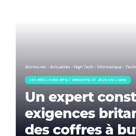
Aforma.net - Actualités - High Tech - Informatique - Tech
LES MEILLEURS RPG / MMORPG ET JEUX EN LIGNE
Un expert const
exigences brita
des coffres à bu