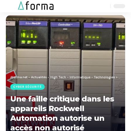
Aa
Font
Resizer
Aforma.net - Actualités - High Tech - Informatique - Technologies
>
Blog
>
C
CYBER SÉCURITÉ
Une faille critique dans les
appareils Rockwell
Automation autorise un
accès non autorisé