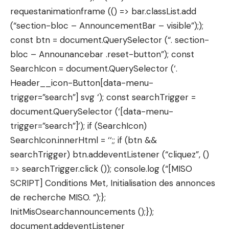
requestanimationframe (() => bar.classList.add
(“section-bloc – AnnouncementBar – visible”););
const btn = document.QuerySelector (“. section-
bloc – Announancebar .reset-button”); const
SearchIcon = document.QuerySelector (‘.
Header__icon-Button[data-menu-
trigger=”search”] svg ‘); const searchTrigger =
document.QuerySelector (‘[data-menu-
trigger=”search”]’); if (SearchIcon)
SearchIcon.innerHtml = ‘
‘;; if (btn &&
searchTrigger) btn.addeventListener (“cliquez”, ()
=> searchTrigger.click ()); console.log (“[MISO
SCRIPT] Conditions Met, Initialisation des annonces
de recherche MISO. “);};
InitMisOsearchannouncements ();});
document.addeventListener