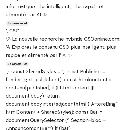
informatique plus intelligent, plus rapide et
alimenté par AI. ✨
Essayez-le!
`, CSO:`
🚀 La nouvelle recherche hybride CSOonline.com:
🔍 Explorez le contenu CSO plus intelligent, plus
rapide et alimenté par l’IA. ✨
Essayez-le!
`}; const SharedStyles = “; const Publisher =
fonder_get_publisher (); const htmlcontent =
contenu[publisher]; if (! htmlcontent ||!
document.body) return;
document.body.insertadjacenthtml (“AftereBing”,
htmlContent + SharedStyles); const Bar =
document.QuerySelector (“. Section-bloc –
AnnouncementBar”); if (bar)