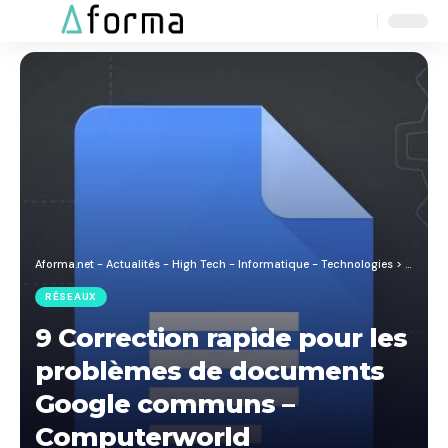
Aa
Font
Resizer
Aforma.net - Actualités - High Tech - Informatique - Technologies
>
Blog
>
R
RÉSEAUX
9 Correction rapide pour les
problèmes de documents
Google communs –
Computerworld