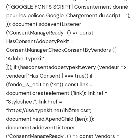
(‘[GOOGLE FONTS SCRIPT] Consentement donné
pour les polices Google. Chargement du script … ‘);
)); document.addeventListener
(‘ConsentManageReady’, () => const
HasConsentAdobetyPekit =
ConsentManager.CheckConsentByVendors ([
‘Adobe Typekit’
])); if (hasconsentadobetypekit.every (vendeur =>
vendeur[‘Has Consent’] === true)) if
(fonde_is_edition (‘kr’)) const link =
document.createelement (‘link’); link.rel =
“Stylesheet”; link.href =
“https://use.typekit.net/ihi5tse.css”;
document.head.ApendChild (lien); ));
document.addeventListener
(‘ConsentManageReady’, () => const Vendors =