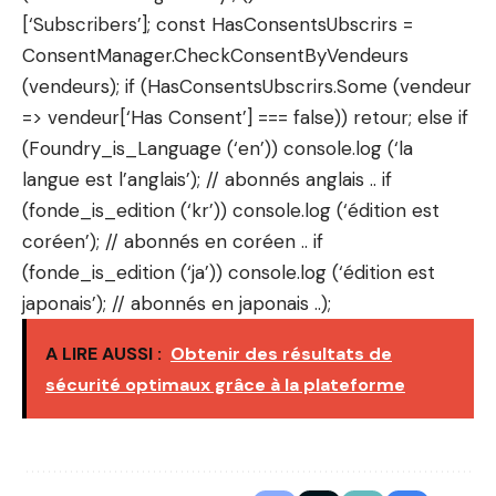
[‘Subscribers’]; const HasConsentsUbscrirs =
ConsentManager.CheckConsentByVendeurs
(vendeurs); if (HasConsentsUbscrirs.Some (vendeur
=> vendeur[‘Has Consent’] === false)) retour; else if
(Foundry_is_Language (‘en’)) console.log (‘la
langue est l’anglais’); // abonnés anglais .. if
(fonde_is_edition (‘kr’)) console.log (‘édition est
coréen’); // abonnés en coréen .. if
(fonde_is_edition (‘ja’)) console.log (‘édition est
japonais’); // abonnés en japonais ..);
A LIRE AUSSI :
Obtenir des résultats de
sécurité optimaux grâce à la plateforme