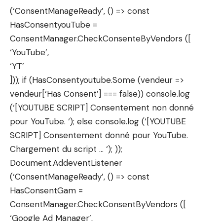
(‘ConsentManageReady’, () => const
HasConsentyouTube =
ConsentManager.CheckConsenteByVendors ([
‘YouTube’,
‘YT’
])); if (HasConsentyoutube.Some (vendeur =>
vendeur[‘Has Consent’] === false)) console.log
(‘[YOUTUBE SCRIPT] Consentement non donné
pour YouTube. ‘); else console.log (‘[YOUTUBE
SCRIPT] Consentement donné pour YouTube.
Chargement du script … ‘); ));
Document.AddeventListener
(‘ConsentManageReady’, () => const
HasConsentGam =
ConsentManager.CheckConsentByVendors ([
‘Google Ad Manager’,