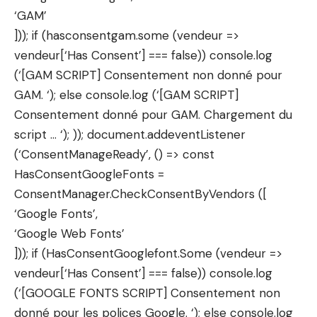
‘GAM’
])); if (hasconsentgam.some (vendeur =>
vendeur[‘Has Consent’] === false)) console.log
(‘[GAM SCRIPT] Consentement non donné pour
GAM. ‘); else console.log (‘[GAM SCRIPT]
Consentement donné pour GAM. Chargement du
script … ‘); )); document.addeventListener
(‘ConsentManageReady’, () => const
HasConsentGoogleFonts =
ConsentManager.CheckConsentByVendors ([
‘Google Fonts’,
‘Google Web Fonts’
])); if (HasConsentGooglefont.Some (vendeur =>
vendeur[‘Has Consent’] === false)) console.log
(‘[GOOGLE FONTS SCRIPT] Consentement non
donné pour les polices Google. ‘); else console.log