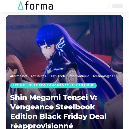
Aa
Font
Resizer
Aforma.net - Actualités - High Tech - Informatique - Technologies
>
Blog
>
J
LES MEILLEURS RPG / MMORPG ET JEUX EN LIGNE
Shin Megami Tensei V:
Vengeance Steelbook
Edition Black Friday Deal
réapprovisionné