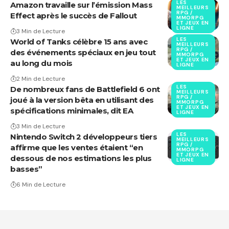
LES
Amazon travaille sur l’émission Mass
MEILLEURS
RPG /
Effect après le succès de Fallout
MMORPG
ET JEUX EN
LIGNE
3 Min de Lecture
LES
World of Tanks célèbre 15 ans avec
MEILLEURS
RPG /
des événements spéciaux en jeu tout
MMORPG
ET JEUX EN
au long du mois
LIGNE
2 Min de Lecture
LES
De nombreux fans de Battlefield 6 ont
MEILLEURS
RPG /
joué à la version bêta en utilisant des
MMORPG
ET JEUX EN
spécifications minimales, dit EA
LIGNE
3 Min de Lecture
LES
Nintendo Switch 2 développeurs tiers
MEILLEURS
RPG /
affirme que les ventes étaient “en
MMORPG
ET JEUX EN
dessous de nos estimations les plus
LIGNE
basses”
6 Min de Lecture