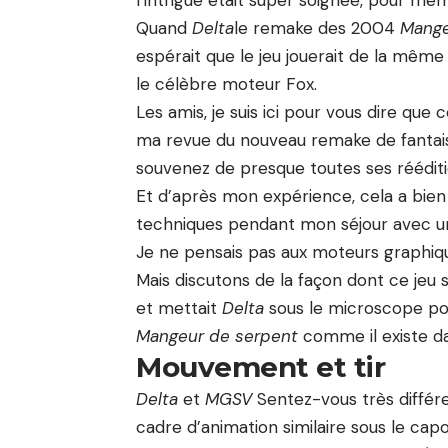
l’intrigue était super soignée, pour mém
Quand
Delta
le remake des 2004
Mange
espérait que le jeu jouerait de la mêm
le célèbre moteur Fox.
Les amis, je suis ici pour vous dire que c
ma revue du nouveau remake de fantai
souvenez de presque toutes ses réédition
Et d’après mon expérience, cela a bien
techniques pendant mon séjour avec un
Je ne pensais pas aux moteurs graphiq
Mais discutons de la façon dont ce je
et mettait
Delta
sous le microscope p
Mangeur de serpent
comme il existe d
Mouvement et tir
Delta
et
MGSV
Sentez-vous très différe
cadre d’animation similaire sous le cap