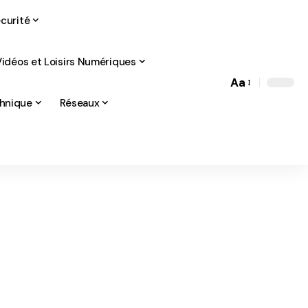
curité
Vidéos et Loisirs Numériques
Aa
Font
chnique
Réseaux
Resizer