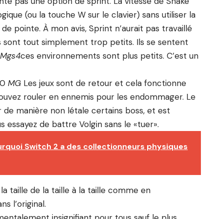
te pas une option de sprint. La vitesse de Snake
ique (ou la touche W sur le clavier) sans utiliser la
e pointe. À mon avis, Sprint n’aurait pas travaillé
sont tout simplement trop petits. Ils se sentent
Mgs4
ces environnements sont plus petits. C’est un
00
MG
Les jeux sont de retour et cela fonctionne
ouvez rouler en ennemis pour les endommager. Le
de manière non létale certains boss, et est
 essayez de battre Volgin sans le «tuer».
rquoi Switch 2 a des collectionneurs physiques
 taille de la taille à la taille comme en
s l’original.
ntalement insignifiant pour tous sauf le plus