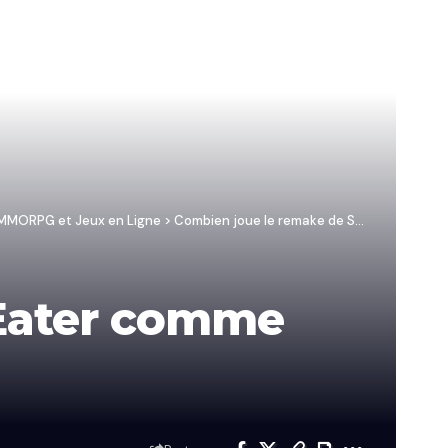
/ MMORPG et Jeux en Ligne
>
Combien joue le remake de Snake Eater comme MGSV?
 Eater comme