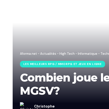
Aforma.net - Actualités - High Tech - Informatique - Tech
LES MEILLEURS RPG / MMORPG ET JEUX EN LIGNE
Combien joue l
MGSV?
Christophe