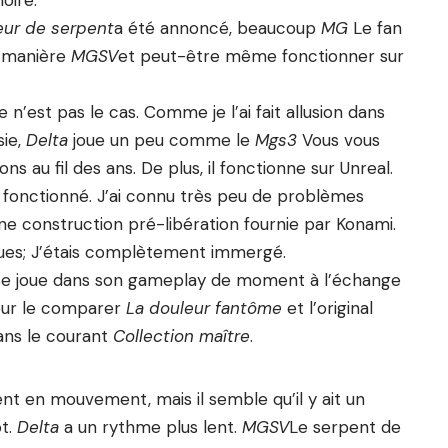
oire.
ur de serpent
a été annoncé, beaucoup
MG
Le fan
e manière
MGSV
et peut-être même fonctionner sur
e n’est pas le cas. Comme je l’ai fait allusion dans
sie,
Delta
joue un peu comme le
Mgs3
Vous vous
s au fil des ans. De plus, il fonctionne sur Unreal.
 fonctionné. J’ai connu très peu de problèmes
e construction pré-libération fournie par Konami.
ues; J’étais complètement immergé.
u se joue dans son gameplay de moment à l’échange
our le comparer
La douleur fantôme
et l’original
ans le courant
Collection maître
.
nt en mouvement, mais il semble qu’il y ait un
ot.
Delta
a un rythme plus lent.
MGSV
Le serpent de