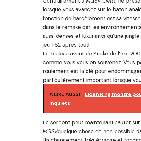
Contrairement à
MGSV
,
Delta
ne présen
lorsque vous avancez sur le bâton analog
fonction de harcèlement est sa vitesse d
dans le remake car les environnements 
aussi denses et luxuriants qu’une jungle
jeu PS2 après tout!
Le rouleau avant de Snake de l’ère 20
comme vous vous en souvenez. Vous p
roulement est la clé pour endommager 
particulièrement important lorsque vous
A LIRE AUSSI :
Elden Ring montre pou
inquiets
Le serpent peut maintenant sauter sur la
MGSV
quelque chose de non possible dan
Un changement très étrange et fondame