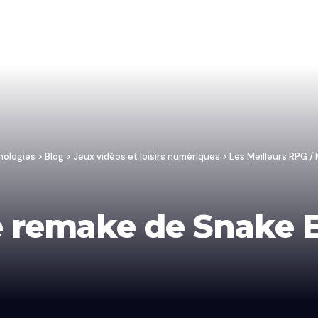
nologies
>
Blog
>
Jeux vidéos et loisirs numériques
>
Les Meilleurs RPG 
e remake de Snake