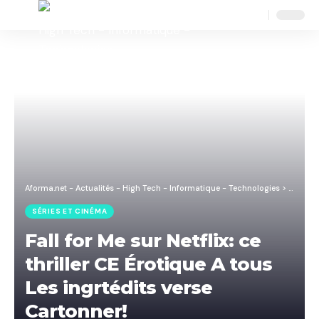
Aa
Font
Resizer
Aforma.net - Actualités - High Tech - Informatique - Technologies
>
Blog
>
S
SÉRIES ET CINÉMA
Fall for Me sur Netflix: ce
thriller CE Érotique A tous
Les ingrtédits verse
Cartonner!