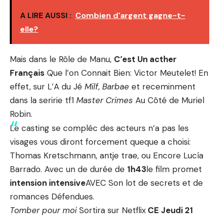
A LIRE AUSSI :
Combien d'argent gagne-t-
elle?
Mais dans le Rôle de Manu,
C’est Un acther
Français
Que l’on Connait Bien: Victor Meutelet! En
effet, sur L’A du Jé
Milf
,
Barbae
et receminment
dans la seririe tf1
Master Crimes
Au Côté de Muriel
Robin.
Le casting se compléc des acteurs n’a pas les
visages vous diront forcement queque a choisi:
Thomas Kretschmann, antje trae, ou Encore Lucía
Barrado. Avec un de durée de
1h43
le film promet
intension intensive
AVEC Son lot de secrets et de
romances Défendues.
Tomber pour moi
Sortira sur Netflix
CE Jeudi 21