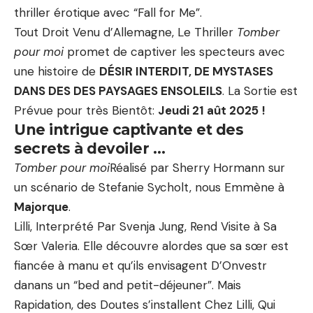
thriller érotique avec “Fall for Me”.
Tout Droit Venu d’Allemagne, Le Thriller
Tomber
pour moi
promet de captiver les specteurs avec
une histoire de
DÉSIR INTERDIT, DE MYSTASES
DANS DES DES PAYSAGES ENSOLEILS
. La Sortie est
Prévue pour très Bientôt:
Jeudi 21 aût 2025
!
Une intrigue captivante et des
secrets à devoiler …
Tomber pour moi
Réalisé par Sherry Hormann sur
un scénario de Stefanie Sycholt, nous Emmène à
Majorque
.
Lilli, Interprété Par Svenja Jung, Rend Visite à Sa
Sœr Valeria. Elle découvre alordes que sa sœr est
fiancée à manu et qu’ils envisagent D’Onvestr
danans un “bed and petit-déjeuner”. Mais
Rapidation, des Doutes s’installent Chez Lilli, Qui