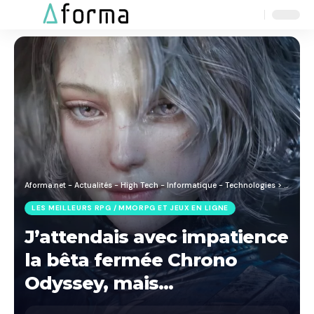
Aa
Font
Resizer
Aforma.net - Actualités - High Tech - Informatique - Technologies
>
Blog
>
J
LES MEILLEURS RPG / MMORPG ET JEUX EN LIGNE
J’attendais avec impatience
la bêta fermée Chrono
Odyssey, mais…