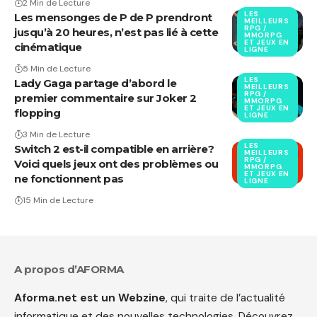
2 Min de Lecture
LES
Les mensonges de P de P prendront
MEILLEURS
RPG /
jusqu’à 20 heures, n’est pas lié à cette
MMORPG
ET JEUX EN
cinématique
LIGNE
5 Min de Lecture
LES
Lady Gaga partage d’abord le
MEILLEURS
RPG /
premier commentaire sur Joker 2
MMORPG
ET JEUX EN
flopping
LIGNE
3 Min de Lecture
LES
Switch 2 est-il compatible en arrière?
MEILLEURS
RPG /
Voici quels jeux ont des problèmes ou
MMORPG
ET JEUX EN
ne fonctionnent pas
LIGNE
15 Min de Lecture
A propos d’AFORMA
Aforma.net est un Webzine
, qui traite de l’actualité
informatique et des nouvelles technologies. Découvrez