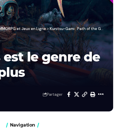
/ MMORPG et Jeux en Ligne
>
Kunitsu-Gami : Path of the Goddess est le genre de jeu que les grands éditeurs ne font plus
 est le genre de
plus
Partager
Navigation