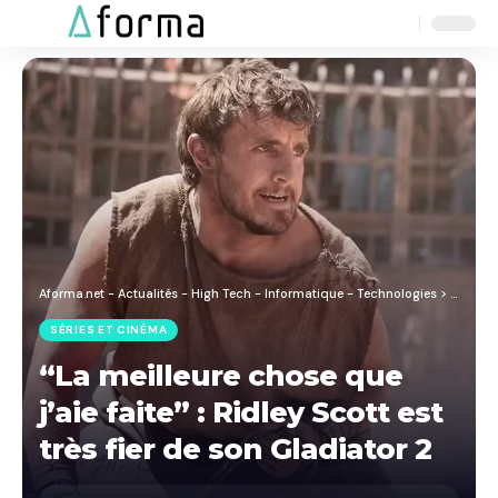
Aa
Font
Resizer
Aforma.net - Actualités - High Tech - Informatique - Technologies
>
Blog
>
S
SÉRIES ET CINÉMA
“La meilleure chose que
j’aie faite” : Ridley Scott est
très fier de son Gladiator 2