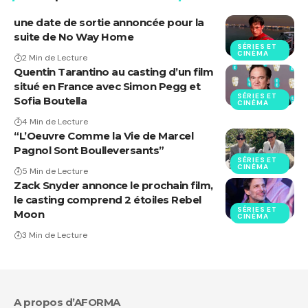
une date de sortie annoncée pour la
suite de No Way Home
SÉRIES ET
CINÉMA
2 Min de Lecture
Quentin Tarantino au casting d’un film
situé en France avec Simon Pegg et
SÉRIES ET
Sofia Boutella
CINÉMA
4 Min de Lecture
“L’Oeuvre Comme la Vie de Marcel
Pagnol Sont Boulleversants”
SÉRIES ET
CINÉMA
5 Min de Lecture
Zack Snyder annonce le prochain film,
le casting comprend 2 étoiles Rebel
SÉRIES ET
Moon
CINÉMA
3 Min de Lecture
A propos d’AFORMA