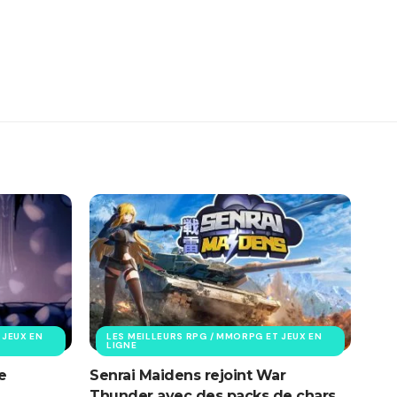
 JEUX EN
LES MEILLEURS RPG / MMORPG ET JEUX EN
LIGNE
e
Senrai Maidens rejoint War
Thunder avec des packs de chars