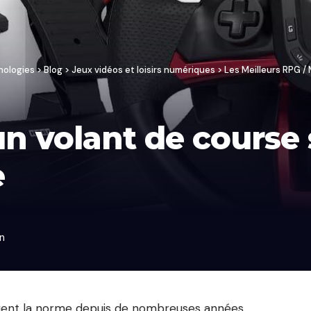
nologies
>
Blog
>
Jeux vidéos et loisirs numériques
>
Les Meilleurs RPG 
n volant de course 
e
in
soient la norme depuis de nombreuses années,