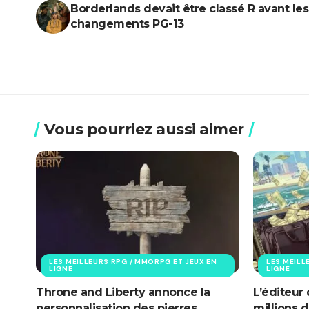
Borderlands devait être classé R avant les
changements PG-13
Vous pourriez aussi aimer
LES MEILLEURS RPG / MMORPG ET JEUX EN
LES MEILL
LIGNE
LIGNE
Throne and Liberty annonce la
L’éditeur
personnalisation des pierres
millions 