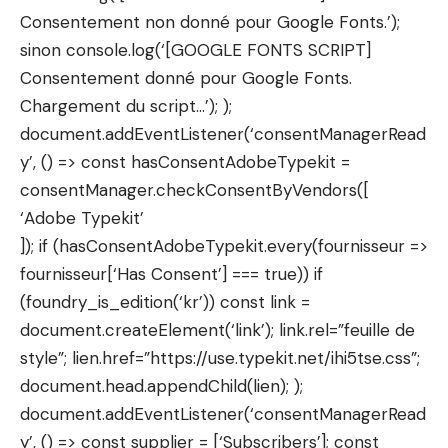
Consentement non donné pour Google Fonts.’);
sinon console.log(‘[GOOGLE FONTS SCRIPT]
Consentement donné pour Google Fonts.
Chargement du script…’); );
document.addEventListener(‘consentManagerRead
y’, () => const hasConsentAdobeTypekit =
consentManager.checkConsentByVendors([
‘Adobe Typekit’
]); if (hasConsentAdobeTypekit.every(fournisseur =>
fournisseur[‘Has Consent’] === true)) if
(foundry_is_edition(‘kr’)) const link =
document.createElement(‘link’); link.rel=”feuille de
style”; lien.href=”https://use.typekit.net/ihi5tse.css”;
document.head.appendChild(lien); );
document.addEventListener(‘consentManagerRead
y’, () => const supplier = [‘Subscribers’]; const