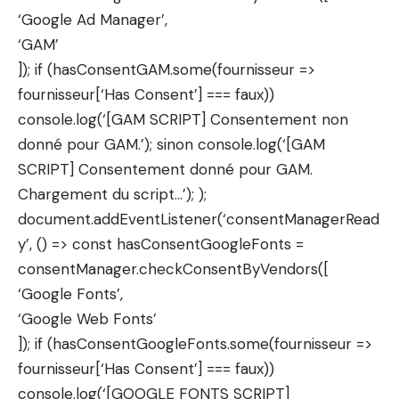
‘Google Ad Manager’,
‘GAM’
]); if (hasConsentGAM.some(fournisseur =>
fournisseur[‘Has Consent’] === faux))
console.log(‘[GAM SCRIPT] Consentement non
donné pour GAM.’); sinon console.log(‘[GAM
SCRIPT] Consentement donné pour GAM.
Chargement du script…’); );
document.addEventListener(‘consentManagerRead
y’, () => const hasConsentGoogleFonts =
consentManager.checkConsentByVendors([
‘Google Fonts’,
‘Google Web Fonts’
]); if (hasConsentGoogleFonts.some(fournisseur =>
fournisseur[‘Has Consent’] === faux))
console.log(‘[GOOGLE FONTS SCRIPT]