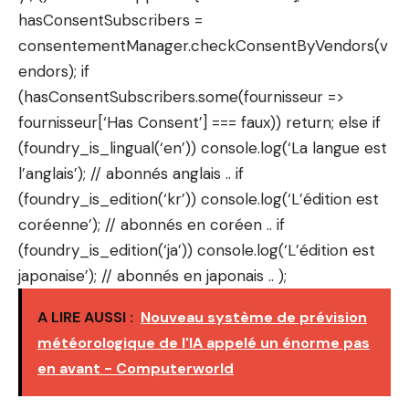
hasConsentSubscribers =
consentementManager.checkConsentByVendors(v
endors); if
(hasConsentSubscribers.some(fournisseur =>
fournisseur[‘Has Consent’] === faux)) return; else if
(foundry_is_lingual(‘en’)) console.log(‘La langue est
l’anglais’); // abonnés anglais .. if
(foundry_is_edition(‘kr’)) console.log(‘L’édition est
coréenne’); // abonnés en coréen .. if
(foundry_is_edition(‘ja’)) console.log(‘L’édition est
japonaise’); // abonnés en japonais .. );
A LIRE AUSSI :
Nouveau système de prévision
météorologique de l'IA appelé un énorme pas
en avant - Computerworld