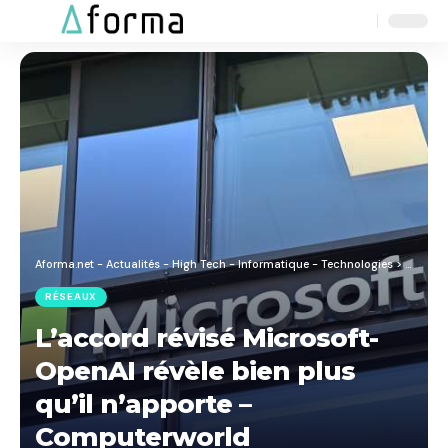
Aa
Font
Resizer
Aforma.net - Actualités - High Tech - Informatique - Technologies
>
Blog
>
R
RÉSEAUX
L’accord révisé Microsoft-
OpenAI révèle bien plus
qu’il n’apporte –
Computerworld