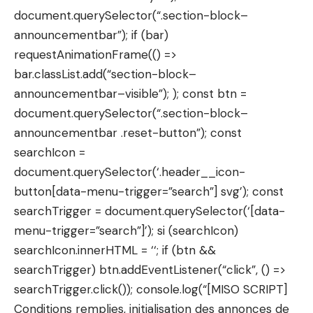
document.querySelector(“.section-block–
announcementbar”); if (bar)
requestAnimationFrame(() =>
bar.classList.add(“section-block–
announcementbar–visible”); ); const btn =
document.querySelector(“.section-block–
announcementbar .reset-button”); const
searchIcon =
document.querySelector(‘.header__icon-
button[data-menu-trigger=”search”] svg’); const
searchTrigger = document.querySelector(‘[data-
menu-trigger=”search”]’); si (searchIcon)
searchIcon.innerHTML = ‘
‘; if (btn &&
searchTrigger) btn.addEventListener(“click”, () =>
searchTrigger.click()); console.log(“[MISO SCRIPT]
Conditions remplies, initialisation des annonces de