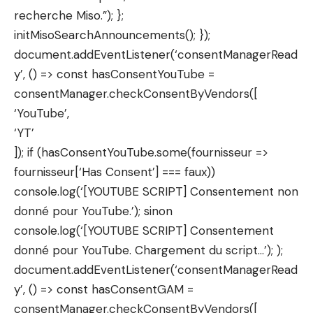
recherche Miso.”); };
initMisoSearchAnnouncements(); });
document.addEventListener(‘consentManagerRead
y’, () => const hasConsentYouTube =
consentManager.checkConsentByVendors([
‘YouTube’,
‘YT’
]); if (hasConsentYouTube.some(fournisseur =>
fournisseur[‘Has Consent’] === faux))
console.log(‘[YOUTUBE SCRIPT] Consentement non
donné pour YouTube.’); sinon
console.log(‘[YOUTUBE SCRIPT] Consentement
donné pour YouTube. Chargement du script…’); );
document.addEventListener(‘consentManagerRead
y’, () => const hasConsentGAM =
consentManager.checkConsentByVendors([