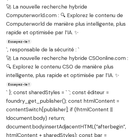
🚀 La nouvelle recherche hybride
Computerworld.com : 🔍 Explorez le contenu de
Computerworld de manière plus intelligente, plus
rapide et optimisée par l’IA. ✨
Essayez-le !
`, responsable de la sécurité : `
🚀 La nouvelle recherche hybride CSOonline.com :
🔍 Explorez le contenu CSO de manière plus
intelligente, plus rapide et optimisée par l’IA. ✨
Essayez-le !
` }; const sharedStyles = ` `; const éditeur =
foundry_get_publisher(); const htmlContent =
contentSwitch[publisher]; if (!htmlContent ||
!document.body) return;
document.body.insertAdjacentHTML(“afterbegin”,
htmlContent + sharedStyles); const bar =