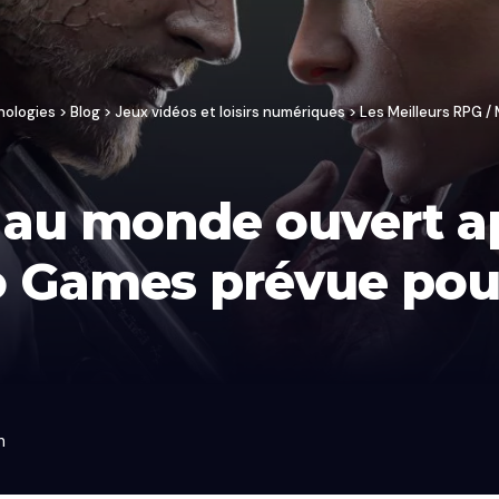
nologies
>
Blog
>
Jeux vidéos et loisirs numériques
>
Les Meilleurs RPG 
e au monde ouvert 
 Games prévue pou
n