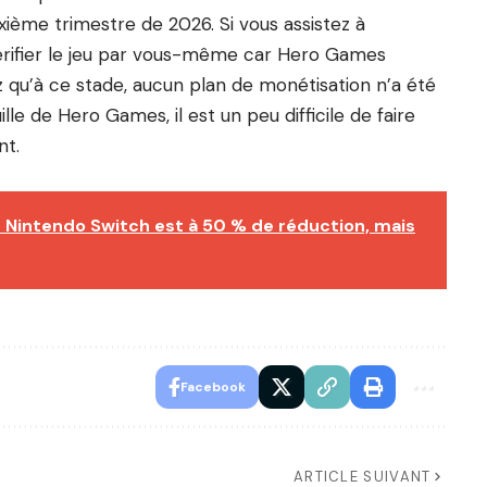
uxième trimestre de 2026. Si vous assistez à
rifier le jeu par vous-même car Hero Games
z qu’à ce stade, aucun plan de monétisation n’a été
le de Hero Games, il est un peu difficile de faire
nt.
 Nintendo Switch est à 50 % de réduction, mais
Facebook
ARTICLE SUIVANT