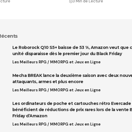
ecture
3 Min de Lecture
 Récents
Le Roborock Q10 S5+ baisse de 53 %, Amazon veut que 
unité disparaisse dès le premier jour du Black Friday
Les Meilleurs RPG / MMORPG et Jeux en Ligne
Mecha BREAK lance la deuxième saison avec deux nouv
attaquants, armes et plus encore
Les Meilleurs RPG / MMORPG et Jeux en Ligne
Les ordinateurs de poche et cartouches rétro Evercade
bénéficient de réductions de prix rares lors de la vente 
Friday d’Amazon
Les Meilleurs RPG / MMORPG et Jeux en Ligne