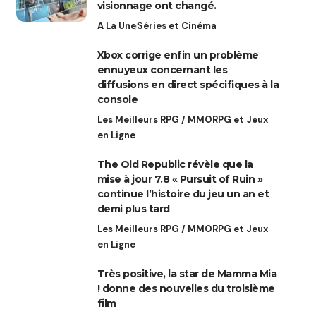
visionnage ont changé.
A La Une
Séries et Cinéma
Xbox corrige enfin un problème
ennuyeux concernant les
diffusions en direct spécifiques à la
console
Les Meilleurs RPG / MMORPG et Jeux
en Ligne
The Old Republic révèle que la
mise à jour 7.8 « Pursuit of Ruin »
continue l’histoire du jeu un an et
demi plus tard
Les Meilleurs RPG / MMORPG et Jeux
en Ligne
Très positive, la star de Mamma Mia
! donne des nouvelles du troisième
film