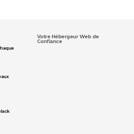
Votre Hébergeur Web de
Confiance
chaque
eaux
Black