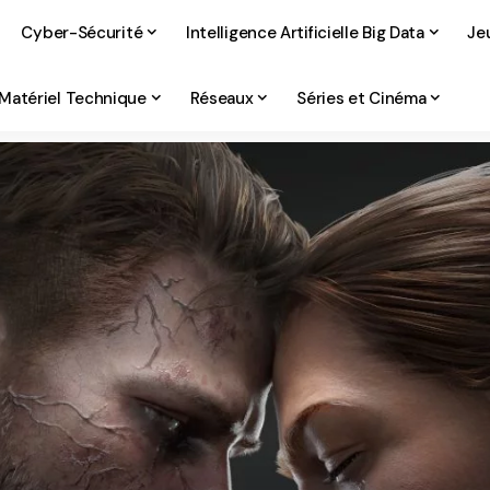
Cyber-Sécurité
Intelligence Artificielle Big Data
Je
Matériel Technique
Réseaux
Séries et Cinéma