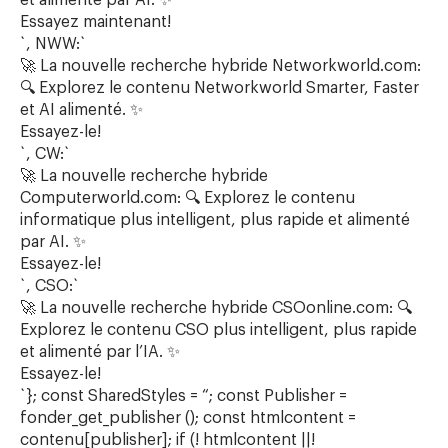
et alimenté par AI. ✨
Essayez maintenant!
`, NWW:`
🚀 La nouvelle recherche hybride Networkworld.com:
🔍 Explorez le contenu Networkworld Smarter, Faster
et AI alimenté. ✨
Essayez-le!
`, CW:`
🚀 La nouvelle recherche hybride
Computerworld.com: 🔍 Explorez le contenu
informatique plus intelligent, plus rapide et alimenté
par AI. ✨
Essayez-le!
`, CSO:`
🚀 La nouvelle recherche hybride CSOonline.com: 🔍
Explorez le contenu CSO plus intelligent, plus rapide
et alimenté par l’IA. ✨
Essayez-le!
`}; const SharedStyles = “; const Publisher =
fonder_get_publisher (); const htmlcontent =
contenu[publisher]; if (! htmlcontent ||!