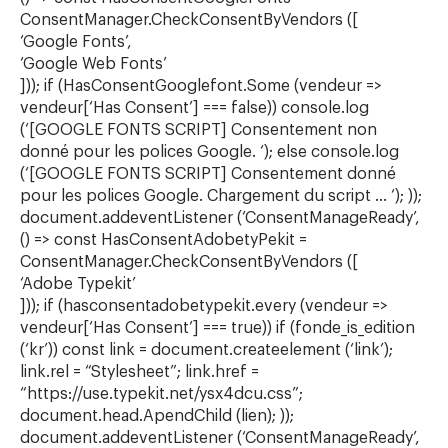
ConsentManager.CheckConsentByVendors ([
‘Google Fonts’,
‘Google Web Fonts’
])); if (HasConsentGooglefont.Some (vendeur =>
vendeur[‘Has Consent’] === false)) console.log
(‘[GOOGLE FONTS SCRIPT] Consentement non
donné pour les polices Google. ‘); else console.log
(‘[GOOGLE FONTS SCRIPT] Consentement donné
pour les polices Google. Chargement du script … ‘); ));
document.addeventListener (‘ConsentManageReady’,
() => const HasConsentAdobetyPekit =
ConsentManager.CheckConsentByVendors ([
‘Adobe Typekit’
])); if (hasconsentadobetypekit.every (vendeur =>
vendeur[‘Has Consent’] === true)) if (fonde_is_edition
(‘kr’)) const link = document.createelement (‘link’);
link.rel = “Stylesheet”; link.href =
“https://use.typekit.net/ysx4dcu.css”;
document.head.ApendChild (lien); ));
document.addeventListener (‘ConsentManageReady’,