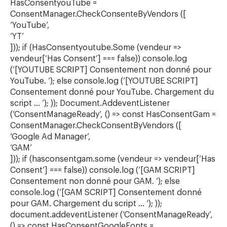
HasConsentyouTube =
ConsentManager.CheckConsenteByVendors ([
‘YouTube’,
‘YT’
])); if (HasConsentyoutube.Some (vendeur =>
vendeur[‘Has Consent’] === false)) console.log
(‘[YOUTUBE SCRIPT] Consentement non donné pour
YouTube. ‘); else console.log (‘[YOUTUBE SCRIPT]
Consentement donné pour YouTube. Chargement du
script … ‘); )); Document.AddeventListener
(‘ConsentManageReady’, () => const HasConsentGam =
ConsentManager.CheckConsentByVendors ([
‘Google Ad Manager’,
‘GAM’
])); if (hasconsentgam.some (vendeur => vendeur[‘Has
Consent’] === false)) console.log (‘[GAM SCRIPT]
Consentement non donné pour GAM. ‘); else
console.log (‘[GAM SCRIPT] Consentement donné
pour GAM. Chargement du script … ‘); ));
document.addeventListener (‘ConsentManageReady’,
() => const HasConsentGoogleFonts =