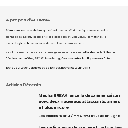
A propos d’AFORMA
Aforma.net est un Webzine
, qui traite de l’actualité informatique et des nouvelles
technologies. Découvrez des articles didactiques, et ludiques, sur le
matériel
, le
secteur
High-Tech
, toutes les tendances et dernières inventions.
Vous trouverez ici une source de renseignements concernant le
Hardware
, le
Software
,
Développement Web
, SEO, Webmarketing,
Cybersécurité
,
Intelligence artificielle
…
Tout ce qui touche de près ou de loin aux nouvelles technos IT !
Articles Récents
Mecha BREAK lance la deuxième saison
avec deux nouveaux attaquants, armes
et plus encore
Les Meilleurs RPG / MMORPG et Jeux en Ligne
Les ordinateurs de poche et cartouches