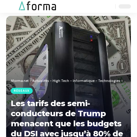
Aa
Font
Resizer
Aforma.net - Actualités - High Tech - Informatique - Technologies
>
Blog
>
R
RÉSEAUX
Les tarifs des semi-
conducteurs de Trump
menacent que les budgets
du DSI avec jusqu’à 80% de