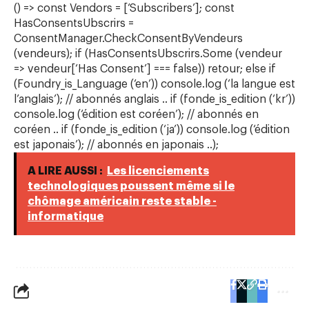
() => const Vendors = [‘Subscribers’]; const
HasConsentsUbscrirs =
ConsentManager.CheckConsentByVendeurs
(vendeurs); if (HasConsentsUbscrirs.Some (vendeur
=> vendeur[‘Has Consent’] === false)) retour; else if
(Foundry_is_Language (‘en’)) console.log (‘la langue est
l’anglais’); // abonnés anglais .. if (fonde_is_edition (‘kr’))
console.log (‘édition est coréen’); // abonnés en
coréen .. if (fonde_is_edition (‘ja’)) console.log (‘édition
est japonais’); // abonnés en japonais ..);
A LIRE AUSSI :
Les licenciements
technologiques poussent même si le
chômage américain reste stable -
informatique