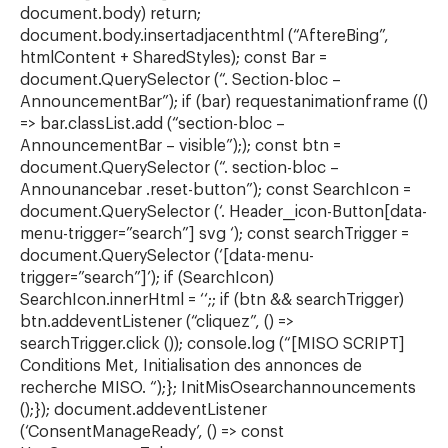
document.body) return;
document.body.insertadjacenthtml (“AftereBing”,
htmlContent + SharedStyles); const Bar =
document.QuerySelector (“. Section-bloc –
AnnouncementBar”); if (bar) requestanimationframe (()
=> bar.classList.add (“section-bloc –
AnnouncementBar – visible”);); const btn =
document.QuerySelector (“. section-bloc –
Announancebar .reset-button”); const SearchIcon =
document.QuerySelector (‘. Header__icon-Button[data-
menu-trigger=”search”] svg ‘); const searchTrigger =
document.QuerySelector (‘[data-menu-
trigger=”search”]’); if (SearchIcon)
SearchIcon.innerHtml = ‘
‘;; if (btn && searchTrigger)
btn.addeventListener (“cliquez”, () =>
searchTrigger.click ()); console.log (“[MISO SCRIPT]
Conditions Met, Initialisation des annonces de
recherche MISO. “);}; InitMisOsearchannouncements
();}); document.addeventListener
(‘ConsentManageReady’, () => const