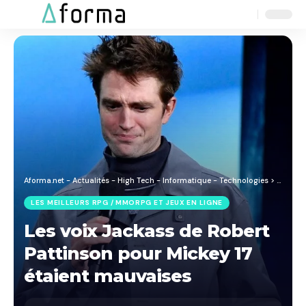
Aa
Font
Resizer
Aforma.net - Actualités - High Tech - Informatique - Technologies
>
Blog
>
J
LES MEILLEURS RPG / MMORPG ET JEUX EN LIGNE
Les voix Jackass de Robert
Pattinson pour Mickey 17
étaient mauvaises