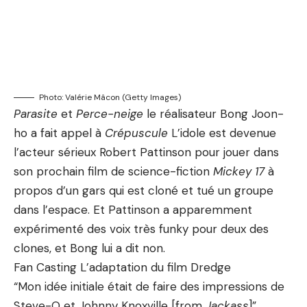
Photo: Valérie Mâcon (Getty Images)
Parasite
et
Perce-neige
le réalisateur Bong Joon-
ho a fait appel à
Crépuscule
L’idole est devenue
l’acteur sérieux Robert Pattinson pour jouer dans
son prochain
film de science-fiction
Mickey 17
à
propos d’un gars qui est cloné et tué un groupe
dans l’espace. Et Pattinson a apparemment
expérimenté des voix très funky pour deux des
clones, et Bong lui a dit non.
Fan Casting L’adaptation du film Dredge
“Mon idée initiale était de faire des impressions de
Steve-O et Johnny Knoxville [from
Jackass
]”,