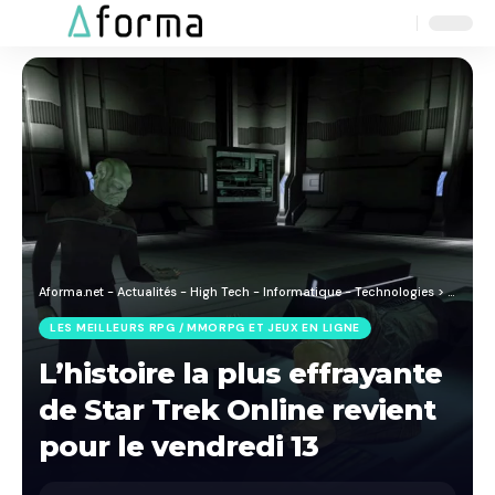
Aa
Font
Resizer
Aforma.net - Actualités - High Tech - Informatique - Technologies
>
Blog
>
J
LES MEILLEURS RPG / MMORPG ET JEUX EN LIGNE
L’histoire la plus effrayante
de Star Trek Online revient
pour le vendredi 13