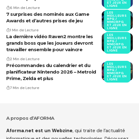
ET JEUX EN
LIGNE
6 Min de Lecture
LES
7 surprises des nominés aux Game
MEILLEURS
RPG /
Awards et d’autres prises de jeu
MMORPG
ET JEUX EN
LIGNE
1 Min de Lecture
LES
La dernière vidéo Raven2 montre les
MEILLEURS
RPG /
grands boss que les joueurs devront
MMORPG
ET JEUX EN
travailler ensemble pour vaincre
LIGNE
2 Min de Lecture
LES
Précommandes du calendrier et du
MEILLEURS
RPG /
planificateur Nintendo 2026 – Metroid
MMORPG
ET JEUX EN
Prime, Zelda et plus
LIGNE
7 Min de Lecture
A propos d’AFORMA
Aforma.net est un Webzine
, qui traite de l’actualité
informatique et des nouvelles technologies. Découvrez