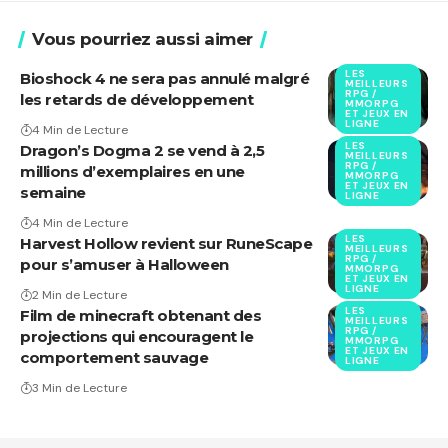
Vous pourriez aussi aimer
LES
Bioshock 4 ne sera pas annulé malgré
MEILLEURS
RPG /
les retards de développement
MMORPG
ET JEUX EN
LIGNE
4 Min de Lecture
LES
Dragon’s Dogma 2 se vend à 2,5
MEILLEURS
RPG /
millions d’exemplaires en une
MMORPG
ET JEUX EN
semaine
LIGNE
4 Min de Lecture
LES
Harvest Hollow revient sur RuneScape
MEILLEURS
RPG /
pour s’amuser à Halloween
MMORPG
ET JEUX EN
LIGNE
2 Min de Lecture
LES
Film de minecraft obtenant des
MEILLEURS
RPG /
projections qui encouragent le
MMORPG
ET JEUX EN
comportement sauvage
LIGNE
3 Min de Lecture