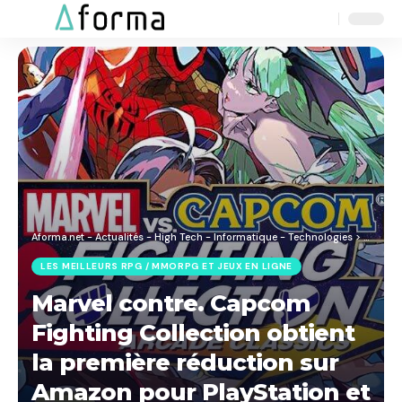
Aa
Font
Resizer
Aforma.net - Actualités - High Tech - Informatique - Technologies
>
Blog
>
J
LES MEILLEURS RPG / MMORPG ET JEUX EN LIGNE
Marvel contre. Capcom
Fighting Collection obtient
la première réduction sur
Amazon pour PlayStation et