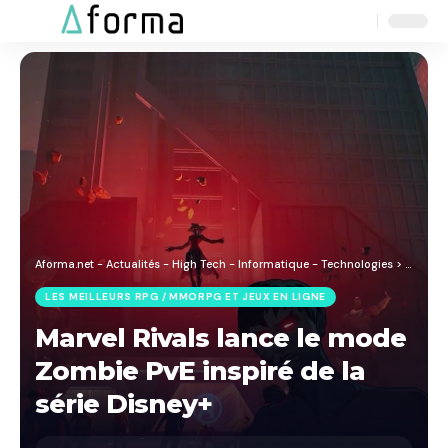
Aa
Font
Resizer
Aforma.net - Actualités - High Tech - Informatique - Technologies
>
Blog
>
J
LES MEILLEURS RPG / MMORPG ET JEUX EN LIGNE
Marvel Rivals lance le mode
Zombie PvE inspiré de la
série Disney+