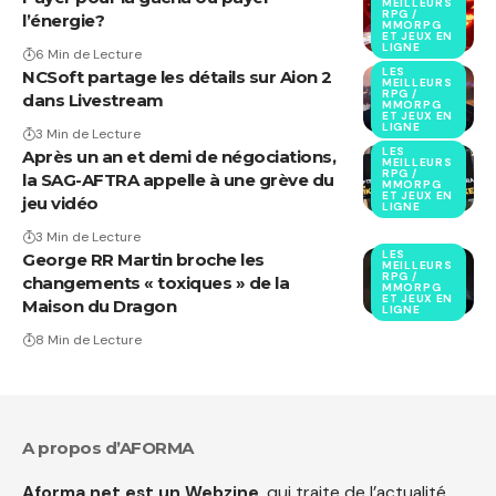
MEILLEURS
RPG /
l’énergie?
MMORPG
ET JEUX EN
LIGNE
6 Min de Lecture
LES
NCSoft partage les détails sur Aion 2
MEILLEURS
RPG /
dans Livestream
MMORPG
ET JEUX EN
LIGNE
3 Min de Lecture
LES
Après un an et demi de négociations,
MEILLEURS
RPG /
la SAG-AFTRA appelle à une grève du
MMORPG
ET JEUX EN
jeu vidéo
LIGNE
3 Min de Lecture
LES
George RR Martin broche les
MEILLEURS
RPG /
changements « toxiques » de la
MMORPG
ET JEUX EN
Maison du Dragon
LIGNE
8 Min de Lecture
A propos d’AFORMA
Aforma.net est un Webzine
, qui traite de l’actualité