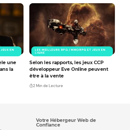
 JEUX EN
LES MEILLEURS RPG / MMORPG ET JEUX EN
LIGNE
èle une
Selon les rapports, les jeux CCP
ans la
développeur Eve Online peuvent
être à la vente
2 Min de Lecture
Votre Hébergeur Web de
Confiance