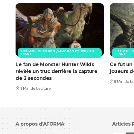
LES MEILLEURS RPG / MMORPG ET JEUX EN
LES MEILL
LIGNE
LIGNE
Le fan de Monster Hunter Wilds
Ce fut un
révèle un truc derrière la capture
joueurs 
de 2 secondes
11 Min de L
4 Min de Lecture
A propos d’AFORMA
Articles