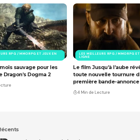
EURS RPG / MMORPG ET JEUX EN
LES MEILLEURS RPG / MMORPG ET
LIGNE
 mois sauvage pour les
Le film Jusqu’à l’aube rév
de Dragon’s Dogma 2
toute nouvelle tournure d
première bande-annonce
ecture
4 Min de Lecture
 Récents