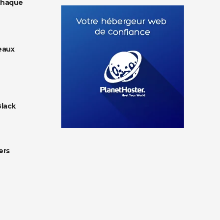
chaque
eaux
Black
ers