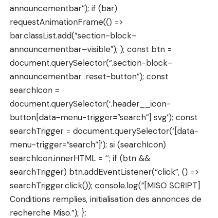
announcementbar”); if (bar)
requestAnimationFrame(() =>
bar.classList.add(“section-block–
announcementbar–visible”); ); const btn =
document.querySelector(“.section-block–
announcementbar .reset-button”); const
searchIcon =
document.querySelector(‘.header__icon-
button[data-menu-trigger=”search”] svg’); const
searchTrigger = document.querySelector(‘[data-
menu-trigger=”search”]’); si (searchIcon)
searchIcon.innerHTML = ‘
‘; if (btn &&
searchTrigger) btn.addEventListener(“click”, () =>
searchTrigger.click()); console.log(“[MISO SCRIPT]
Conditions remplies, initialisation des annonces de
recherche Miso.”); };