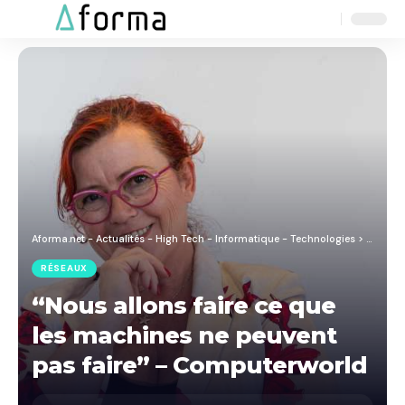
Aa
Font
Resizer
Aforma.net - Actualités - High Tech - Informatique - Technologies
>
Blog
>
R
RÉSEAUX
“Nous allons faire ce que
les machines ne peuvent
pas faire” – Computerworld