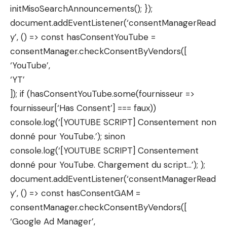
initMisoSearchAnnouncements(); });
document.addEventListener(‘consentManagerRead
y’, () => const hasConsentYouTube =
consentManager.checkConsentByVendors([
‘YouTube’,
‘YT’
]); if (hasConsentYouTube.some(fournisseur =>
fournisseur[‘Has Consent’] === faux))
console.log(‘[YOUTUBE SCRIPT] Consentement non
donné pour YouTube.’); sinon
console.log(‘[YOUTUBE SCRIPT] Consentement
donné pour YouTube. Chargement du script…’); );
document.addEventListener(‘consentManagerRead
y’, () => const hasConsentGAM =
consentManager.checkConsentByVendors([
‘Google Ad Manager’,