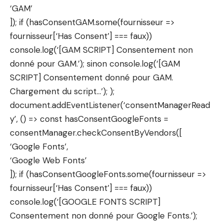
‘GAM’
]); if (hasConsentGAM.some(fournisseur =>
fournisseur[‘Has Consent’] === faux))
console.log(‘[GAM SCRIPT] Consentement non
donné pour GAM.’); sinon console.log(‘[GAM
SCRIPT] Consentement donné pour GAM.
Chargement du script…’); );
document.addEventListener(‘consentManagerRead
y’, () => const hasConsentGoogleFonts =
consentManager.checkConsentByVendors([
‘Google Fonts’,
‘Google Web Fonts’
]); if (hasConsentGoogleFonts.some(fournisseur =>
fournisseur[‘Has Consent’] === faux))
console.log(‘[GOOGLE FONTS SCRIPT]
Consentement non donné pour Google Fonts.’);