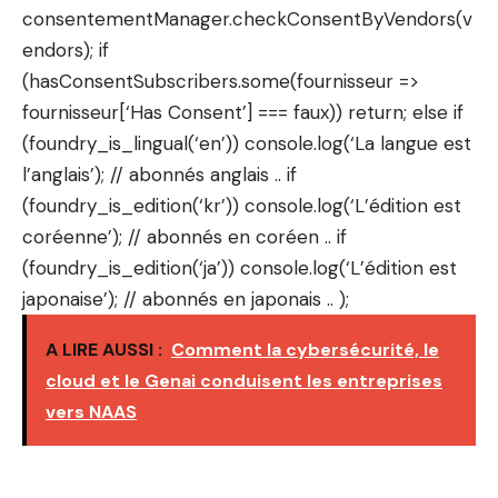
consentementManager.checkConsentByVendors(v
endors); if
(hasConsentSubscribers.some(fournisseur =>
fournisseur[‘Has Consent’] === faux)) return; else if
(foundry_is_lingual(‘en’)) console.log(‘La langue est
l’anglais’); // abonnés anglais .. if
(foundry_is_edition(‘kr’)) console.log(‘L’édition est
coréenne’); // abonnés en coréen .. if
(foundry_is_edition(‘ja’)) console.log(‘L’édition est
japonaise’); // abonnés en japonais .. );
A LIRE AUSSI :
Comment la cybersécurité, le
cloud et le Genai conduisent les entreprises
vers NAAS