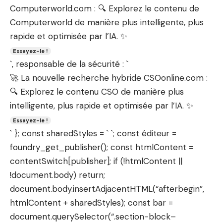
Computerworld.com : 🔍 Explorez le contenu de
Computerworld de manière plus intelligente, plus
rapide et optimisée par l’IA. ✨
Essayez-le !
`, responsable de la sécurité : `
🚀 La nouvelle recherche hybride CSOonline.com :
🔍 Explorez le contenu CSO de manière plus
intelligente, plus rapide et optimisée par l’IA. ✨
Essayez-le !
` }; const sharedStyles = ` `; const éditeur =
foundry_get_publisher(); const htmlContent =
contentSwitch[publisher]; if (!htmlContent ||
!document.body) return;
document.body.insertAdjacentHTML(“afterbegin”,
htmlContent + sharedStyles); const bar =
document.querySelector(“.section-block–