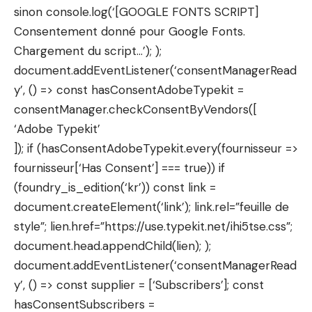
sinon console.log(‘[GOOGLE FONTS SCRIPT]
Consentement donné pour Google Fonts.
Chargement du script…’); );
document.addEventListener(‘consentManagerRead
y’, () => const hasConsentAdobeTypekit =
consentManager.checkConsentByVendors([
‘Adobe Typekit’
]); if (hasConsentAdobeTypekit.every(fournisseur =>
fournisseur[‘Has Consent’] === true)) if
(foundry_is_edition(‘kr’)) const link =
document.createElement(‘link’); link.rel=”feuille de
style”; lien.href=”https://use.typekit.net/ihi5tse.css”;
document.head.appendChild(lien); );
document.addEventListener(‘consentManagerRead
y’, () => const supplier = [‘Subscribers’]; const
hasConsentSubscribers =