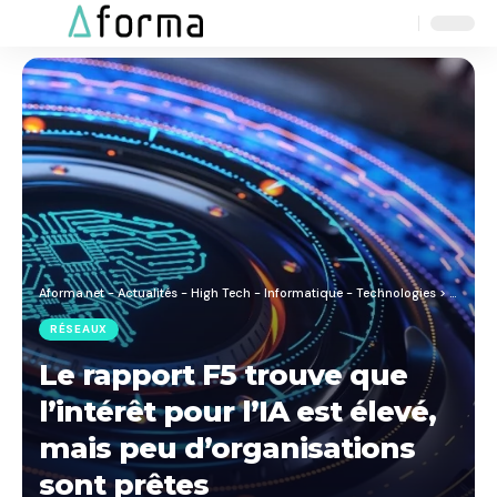
Aa
Font
Resizer
Aforma.net - Actualités - High Tech - Informatique - Technologies
>
Blog
>
R
RÉSEAUX
Le rapport F5 trouve que
l’intérêt pour l’IA est élevé,
mais peu d’organisations
sont prêtes