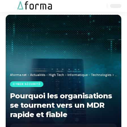
Aa
Font
Resizer
Aforma.net - Actualités - High Tech - Informatique - Technologies
>
Blog
>
C
CYBER SÉCURITÉ
Pourquoi les organisations
se tournent vers un MDR
rapide et fiable