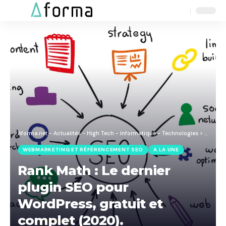
Aa
Font
Resizer
Aforma.net - Actualités - High Tech - Informatique - Technologies
>
Blog
>
L
WEBMARKETING ET RÉFÉRENCEMENT SEO
A LA UNE
Rank Math : Le dernier
plugin SEO pour
WordPress, gratuit et
complet (2020).